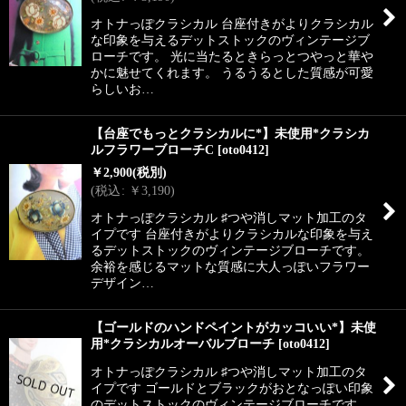
オトナっぽクラシカル 台座付きがよりクラシカル
な印象を与えるデットストックのヴィンテージブ
ローチです。 光に当たるときらっとつやっと華や
かに魅せてくれます。 うるうるとした質感が可愛
らしいお…
【台座でもっとクラシカルに*】未使用*クラシカ
ルフラワーブローチC
[
oto0412
]
￥
2,900
(税別)
(
税込
:
￥
3,190
)
オトナっぽクラシカル ♯つや消しマット加工のタ
イプです 台座付きがよりクラシカルな印象を与え
るデットストックのヴィンテージブローチです。
余裕を感じるマットな質感に大人っぽいフラワー
デザイン…
【ゴールドのハンドペイントがカッコいい*】未使
用*クラシカルオーバルブローチ
[
oto0412
]
オトナっぽクラシカル ♯つや消しマット加工のタ
イプです ゴールドとブラックがおとなっぽい印象
のデットストックのヴィンテージブローチです。