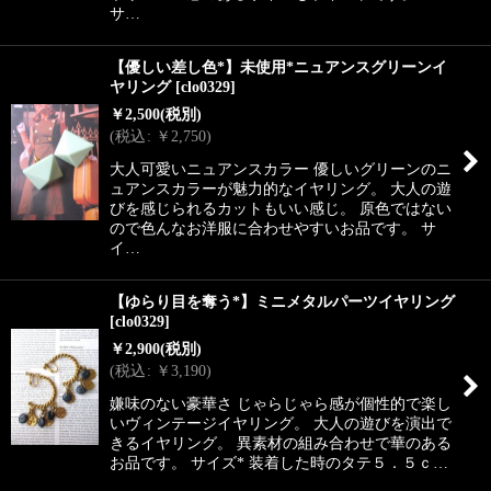
サ…
【優しい差し色*】未使用*ニュアンスグリーンイ
ヤリング
[
clo0329
]
￥
2,500
(税別)
(
税込
:
￥
2,750
)
大人可愛いニュアンスカラー 優しいグリーンのニ
ュアンスカラーが魅力的なイヤリング。 大人の遊
びを感じられるカットもいい感じ。 原色ではない
ので色んなお洋服に合わせやすいお品です。 サ
イ…
【ゆらり目を奪う*】ミニメタルパーツイヤリング
[
clo0329
]
￥
2,900
(税別)
(
税込
:
￥
3,190
)
嫌味のない豪華さ じゃらじゃら感が個性的で楽し
いヴィンテージイヤリング。 大人の遊びを演出で
きるイヤリング。 異素材の組み合わせで華のある
お品です。 サイズ* 装着した時のタテ５．５ｃ…