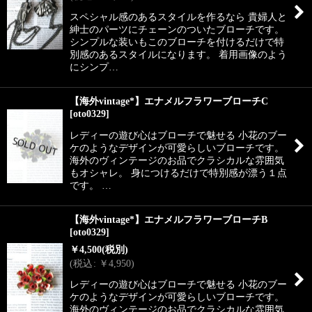
スペシャル感のあるスタイルを作るなら 貴婦人と
紳士のパーツにチェーンのついたブローチです。
シンプルな装いもこのブローチを付けるだけで特
別感のあるスタイルになります。 着用画像のよう
にシンプ…
【海外vintage*】エナメルフラワーブローチC
[
oto0329
]
レディーの遊び心はブローチで魅せる 小花のブー
ケのようなデザインが可愛らしいブローチです。
海外のヴィンテージのお品でクラシカルな雰囲気
もオシャレ。 身につけるだけで特別感が漂う１点
です。 …
【海外vintage*】エナメルフラワーブローチB
[
oto0329
]
￥
4,500
(税別)
(
税込
:
￥
4,950
)
レディーの遊び心はブローチで魅せる 小花のブー
ケのようなデザインが可愛らしいブローチです。
海外のヴィンテージのお品でクラシカルな雰囲気