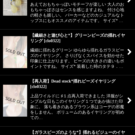
あえておもちゃっぽいモチーフが楽しい 大人のお
もちゃっぽさはセンスを感じますよね。 付け心地
の軽さも嬉しい。 パーカーなどのカジュアルなト
ップスにもオススメのアイテムです。 サイズ* …
【繊細さと遊び心と*】グリーンビーズの揺れイヤ
リング
[
clo0322
]
繊細に揺れるグリーン ゆらゆら揺れるガラスビー
ズのイヤリング。 さりげなくスパイスを効かせた
印象に仕上がります。 ビーズの大きさの違いもポ
イントですね。 サイズ* 装着した時のタテ９．…
【再入荷】Dead stock*揺れビーズイヤリング
[
clo0322
]
上品ワイルドに ♯１点再入荷できました 洋服がシ
ンプルな日もこのイヤリング１つであか抜けた印
象に。 落ち着きのあるブラウン系はコーデの邪魔
をしません。 ボリュームのあるイヤリングが初め
ての…
【ガラスビーズのような*】揺れるビジューのイヤ