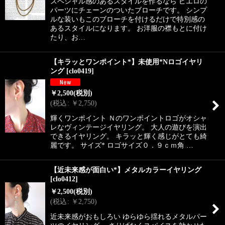
スペシャル感のあるスタイルを作るなら ピエロの
パーツにチェーンのついたブローチです。 シンプ
ルな装いもこのブローチを付けるだけで特別感の
あるスタイルになります。 お洋服の襟もとに付け
たり、お…
【キラッとワンポイント*】未使用*Nロゴイヤリ
ング
[
clo0419
]
￥
2,500
(税別)
(
税込
:
￥
2,750
)
輝くワンポイント Ｎのワンポイントロゴがオシャ
レなヴィンテージイヤリング。 大人の遊びを演出
できるイヤリング。 キラッと輝く感じがとても綺
麗です。 サイズ* ロゴサイズ０．９ｃｍ角 …
【近未来感が面白い*】メタルカラーイヤリング
[
clo0412
]
￥
2,500
(税別)
(
税込
:
￥
2,750
)
近未来感がおもしろい ゆらゆら揺れるメタルパー