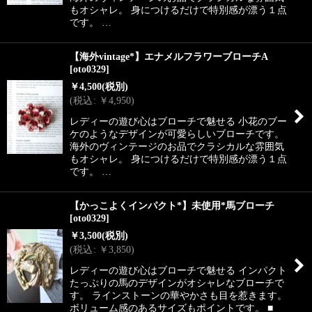
もオシャレ。 身につけるだけで特別感が漂う１点
です。 …
【海外vintage*】エナメルフラワーブローチA
[
oto0329
]
￥
4,500
(税別)
(
税込
:
￥
4,950
)
レディーの遊び心はブローチで魅せる 小花のブー
ケのようなデザインが可愛らしいブローチです。
海外のヴィンテージのお品でクラシカルな雰囲気
もオシャレ。 身につけるだけで特別感が漂う１点
です。 …
【かっこよくインパクト*】未使用*馬ブローチ
[
oto0329
]
￥
3,500
(税別)
(
税込
:
￥
3,850
)
レディーの遊び心はブローチで魅せる インパクト
たっぷりの馬のデザインがオシャレなブローチで
す。 ラインストーンの華やかさも目を惹きます。
ボリューム感のあるサイズもポイントです。 ■