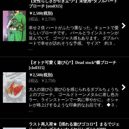
【女性らしさが引き立つ*】未使用*ダブルハート
ブローチ
[
oto0315
]
￥
2,500
(税別)
(
税込
:
￥
2,750
)
幸せ２倍 ハートがふたつ重なった、キュートで愛
らしいブローチです。 パールとラインストーンが
並んでいて、ゴージャス感もあります。 ダブルハ
ートで幸せが訪れそうな予感。 サイズ* 約３．
…
【オトナ可愛く遊び心*】Dead stock*蝶ブローチ
[
clo0315
]
￥
2,500
(税別)
(
税込
:
￥
2,750
)
大人の遊び心 遊び心を感じられるダブルちょうち
ょのブローチ。 ゴールドトーンメタルに差し色カ
ラー、ラインストーンで一気に華やかに。 オシャ
レが格上げするような印象的なお品です。 ◆３．
…
ラスト再入荷★【揺れる遊びゴコロ*】まるでジェ