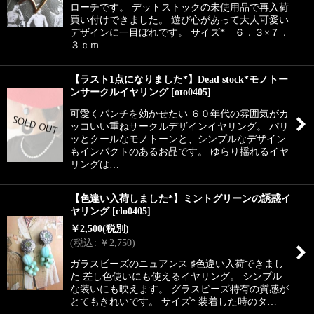
ローチです。 デットストックの未使用品で再入荷
買い付けできました。 遊び心があって大人可愛い
デザインに一目ぼれです。 サイズ* ６．３×７．
３ｃｍ…
【ラスト1点になりました*】Dead stock*モノトー
ンサークルイヤリング
[
oto0405
]
可愛くパンチを効かせたい ６０年代の雰囲気がカ
ッコいい重ねサークルデザインイヤリング。 パリ
ッとクールなモノトーンと、シンプルなデザイン
もインパクトのあるお品です。 ゆらり揺れるイヤ
リングは…
【色違い入荷しました*】ミントグリーンの誘惑イ
ヤリング
[
clo0405
]
￥
2,500
(税別)
(
税込
:
￥
2,750
)
ガラスビーズのニュアンス ♯色違い入荷できまし
た 差し色使いにも使えるイヤリング。 シンプル
な装いにも映えます。 グラスビーズ特有の質感が
とてもきれいです。 サイズ* 装着した時のタ…