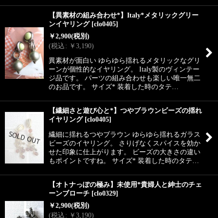
【異素材の組み合わせ*】Italy*メタリックグリー
ンイヤリング
[
clo0405
]
￥
2,900
(税別)
(
税込
:
￥
3,190
)
異素材が面白い ゆらゆら揺れるメタリックなグリ
ーンが個性的なイヤリング。 Italy製のヴィンテー
ジ品です。 パーツの組み合わせも楽しい唯一無二
のお品です。 サイズ* 装着した時のタテ…
【繊細さと遊び心と*】つやブラウンビーズの揺れ
イヤリング
[
clo0405
]
繊細に揺れるつやブラウン ゆらゆら揺れるガラス
ビーズのイヤリング。 さりげなくスパイスを効か
せた印象に仕上がります。 ビーズの大きさの違い
もポイントですね。 サイズ* 装着した時のタテ…
【オトナっぽの極み】未使用*貴婦人と紳士のチェ
ーンブローチ
[
clo0329
]
￥
2,900
(税別)
(
税込
:
￥
3,190
)