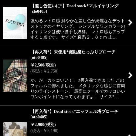
【差し色使いに*】Dead stock*マルイヤリング
[
clo0405
]
強めるレトロ感 鮮やかな差し色が綺麗ななデット
ストックのイヤリング。 シンプルなワンカラーの
イヤリングは使い勝手も抜群。 レトロ感もアップ
する１点です。 サイズ* 直系２．８ｃｍ 主…
【再入荷*】未使用*躍動感たっぷりブローチ
[
oto0405
]
￥
2,500
(税別)
(
税込
:
￥
2,750
)
か、か、カッコいい！！ ♯再入荷できました この
フォルムに惚れました。 メタリックな感じに首周
りのラインストーン。 最高にクールでカッコいい
ワンポイントになってくれますよ。 サイズ*…
【再入荷*】Dead stock*エッフェル塔ブローチ
[
oto0405
]
￥
2,900
(税別)
(
税込
:
￥
3,190
)