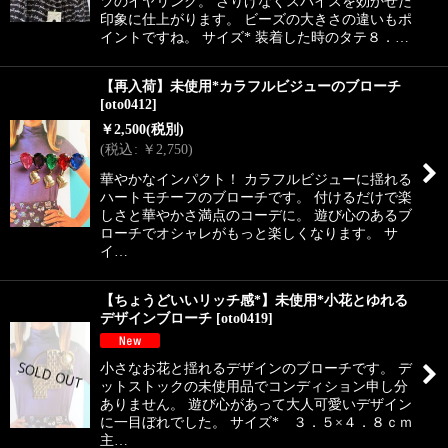
ツのイヤリング。 さりげなくスパイスを効かせた
印象に仕上がります。 ビーズの大きさの違いもポ
イントですね。 サイズ* 装着した時のタテ８．…
【再入荷】未使用*カラフルビジューのブローチ
[
oto0412
]
￥
2,500
(税別)
(
税込
:
￥
2,750
)
華やかなインパクト！ カラフルビジューに揺れる
ハートモチーフのブローチです。 付けるだけで楽
しさと華やかさ満点のコーデに。 遊び心のあるブ
ローチでオシャレがもっと楽しくなります。 サ
イ…
【ちょうどいいリッチ感*】未使用*小花とゆれる
デザインブローチ
[
oto0419
]
小さなお花と揺れるデザインのブローチです。 デ
ットストックの未使用品でコンディション申し分
ありません。 遊び心があって大人可愛いデザイン
に一目ぼれでした。 サイズ* ３．５×４．８ｃｍ
主…