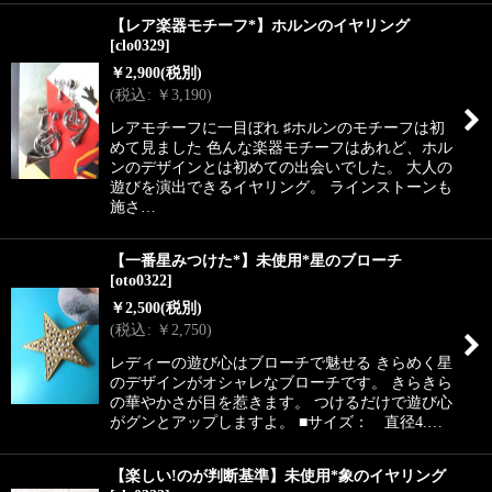
【レア楽器モチーフ*】ホルンのイヤリング
[
clo0329
]
￥
2,900
(税別)
(
税込
:
￥
3,190
)
レアモチーフに一目ぼれ ♯ホルンのモチーフは初
めて見ました 色んな楽器モチーフはあれど、ホル
ンのデザインとは初めての出会いでした。 大人の
遊びを演出できるイヤリング。 ラインストーンも
施さ…
【一番星みつけた*】未使用*星のブローチ
[
oto0322
]
￥
2,500
(税別)
(
税込
:
￥
2,750
)
レディーの遊び心はブローチで魅せる きらめく星
のデザインがオシャレなブローチです。 きらきら
の華やかさが目を惹きます。 つけるだけで遊び心
がグンとアップしますよ。 ■サイズ： 直径4.…
【楽しい!のが判断基準】未使用*象のイヤリング