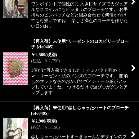
ワンポイントで個性的に 大き目サイズでカジュア
ルなスタイルにもピッタリのブローチです。 お手
持ちのピンバッチなどと組み合わせて何個か付け
ても可愛いですね！ 楽しさ満点のコーデを作りた
い日のお…
【再入荷】未使用*リーゼントのロカビリーブロー
チ
[
clo0405
]
￥
2,500
(税別)
(
税込
:
￥
2,750
)
1個だけ再入荷できました！ インパクト強め！
ｗ リーゼント頭のメンズのブローチです。 艶消
しのマットな色のおかげでヴィンテージ感がアッ
プしていますね。 つけるだけで遊び心がグンとア
ップします…
【再入荷】未使用*恋しちゃったハートのブローチ
[
oto0405
]
￥
2,900
(税別)
(
税込
:
￥
3,190
)
恋しちゃったハートずっきゅーんなデザインのブ