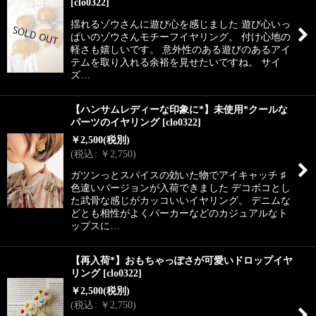
[
clo0322
]
揺れるゾウさんに遊び心を感じました 遊び心いっ
ぱいのゾウさんモチーフイヤリング。 付け心地の
軽さも嬉しいです。 意外性のある遊びのあるアイ
テムを取り入れる余裕を見せたいですね。 サイ
ズ…
【ハンサムレディーな印象に*】未使用*クールな
パーツのイヤリング
[
clo0322
]
￥
2,500
(税別)
(
税込
:
￥
2,750
)
ガツンっとスパイスの効いた物でアイキャッチ ♯
色違いバージョンが入荷できました デコボコとし
た武骨な感じがカッコいいイヤリング。 デニムな
どとも相性がよくパーカーなどのカジュアルなト
ップスに…
【再入荷*】おもちゃっぽさが可愛いドロップイヤ
リング
[
clo0322
]
￥
2,500
(税別)
(
税込
:
￥
2,750
)