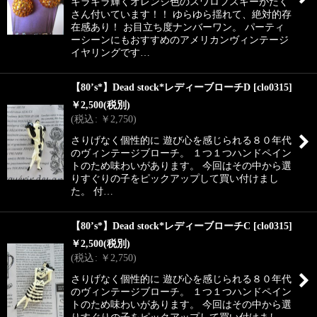
キラキラ輝くオレンジ色のスワロフスキーがたく
さん付いています！！ ゆらゆら揺れて、絶対的存
在感あり！ お目立ち度ナンバーワン。 パーティ
ーシーンにもおすすめのアメリカンヴィンテージ
イヤリングです…
【80’s*】Dead stock*レディーブローチD
[
clo0315
]
￥
2,500
(税別)
(
税込
:
￥
2,750
)
さりげなく個性的に 遊び心を感じられる８０年代
のヴィンテージブローチ。 １つ１つハンドペイン
トのため味わいがあります。 今回はその中から選
りすぐりの子をピックアップして買い付けまし
た。 付…
【80’s*】Dead stock*レディーブローチC
[
clo0315
]
￥
2,500
(税別)
(
税込
:
￥
2,750
)
さりげなく個性的に 遊び心を感じられる８０年代
のヴィンテージブローチ。 １つ１つハンドペイン
トのため味わいがあります。 今回はその中から選
りすぐりの子をピックアップして買い付けまし