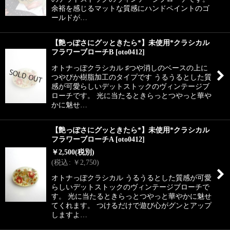
余裕を感じるマットな質感にハンドペイントのゴ
ールドが…
【艶っぽさにグッときたら*】未使用*クラシカル
フラワーブローチB
[
oto0412
]
オトナっぽクラシカル ♯つや消しのベースの上に
つやぴか樹脂加工のタイプです うるうるとした質
感が可愛らしいデットストックのヴィンテージブ
ローチです。 光に当たるときらっとつやっと華や
かに魅せ…
【艶っぽさにグッときたら*】未使用*クラシカル
フラワーブローチA
[
oto0412
]
￥
2,500
(税別)
(
税込
:
￥
2,750
)
オトナっぽクラシカル うるうるとした質感が可愛
らしいデットストックのヴィンテージブローチで
す。 光に当たるときらっとつやっと華やかに魅せ
てくれます。 つけるだけで遊び心がグンとアップ
しますよ…