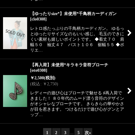
【ゆったりsize*】未使用*千鳥柄カーディガン
[
clo0308
]
レトロ感たっぷりの千鳥柄カーディガン。 ゆるっ
とゆったりサイズなのもいい感じ。 毛玉のできに
くい素材も嬉しいポイントです。 ◆着丈７０ 肩
幅５０ 袖丈４７ バスト１０６ 裾幅５５ ◆ポ
リエ…
【再入荷】未使用*キラキラ音符ブローチ
[
oto0308
]
￥
2,500
(税別)
(
税込
:
￥
2,750
)
レディーの遊び心はブローチで魅せる ♯再入荷で
きました！ ８０年代のムード漂う音符のデザイン
がオシャレなブローチです。 きらきらの華やかさ
が目を惹きます。 つけるだけで遊び心がグンとア
ップ…
1
2
3
...
5
次
»