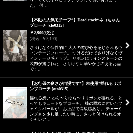
た。 付…
【不動の人気モチーフ*】Dead stock*ネコちゃん
ブローチ
[
clo0315
]
￥
2,900
(税別)
(
税込
:
￥
3,190
)
さりげなく個性的に 大人の遊び心を感じられるヴ
ィンテージブローチ。 つけるだけでさりげなくヴ
ィンテージ感アップ。 リボンにラインストーンの
装飾が施された、さりげない華やかさのあるお品
です。 …
【お行儀の良さが自慢です*】未使用*揺れるリボ
ンブローチ
[
oto0315
]
揺れる想い ゆら〜りゆら〜りリボンが揺れる、と
ってもキュートなブローチ。 棒の両端に付いたフ
ェイクパールが、お上品で高級感あり。 チャーミ
ングさを少し足したい時に、さっと付けられるオ
シャレア…