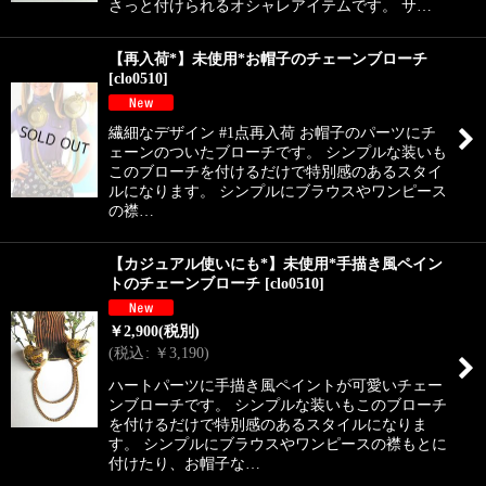
さっと付けられるオシャレアイテムです。 サ…
【再入荷*】未使用*お帽子のチェーンブローチ
[
clo0510
]
繊細なデザイン #1点再入荷 お帽子のパーツにチ
ェーンのついたブローチです。 シンプルな装いも
このブローチを付けるだけで特別感のあるスタイ
ルになります。 シンプルにブラウスやワンピース
の襟…
【カジュアル使いにも*】未使用*手描き風ペイン
トのチェーンブローチ
[
clo0510
]
￥
2,900
(税別)
(
税込
:
￥
3,190
)
ハートパーツに手描き風ペイントが可愛いチェー
ンブローチです。 シンプルな装いもこのブローチ
を付けるだけで特別感のあるスタイルになりま
す。 シンプルにブラウスやワンピースの襟もとに
付けたり、お帽子な…