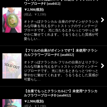
ワーブローチF
[
oto0412
]
￥
2,900
(税別)
(
税込
:
￥
3,190
)
オトナっぽクラシカル 台座のデザインがクラシカ
ルな印象を与えるデットストックのヴィンテージ
ブローチです。 光に当たるときらっとつやっと華
やかに魅せてくれます。 うるうるとした質感が可
愛らしい…
【フリルの台座がポイントです*】未使用*クラシ
カルフラワーブローチE
[
oto0412
]
オトナっぽクラシカル フリルの台座がよりクラシ
カルな印象を与えるデットストックのヴィンテー
ジブローチです。 光に当たるときらっとつやっと
華やかに魅せてくれます。 うるうるとした質感が
可愛らし…
【台座でもっとクラシカルに*】未使用*クラシカ
ルフラワーブローチD
[
oto0412
]
￥
2,900
(税別)
(
税込
:
￥
3,190
)