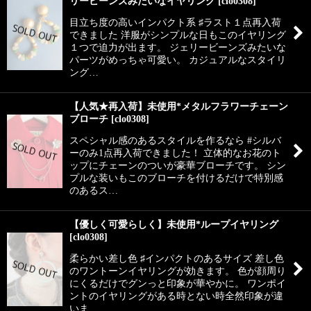
リービーンズみたいなイヤリング
[
clo0308
]
目立ち度の高いインパクト系 ♯ラスト１点再入荷
できました 洋服がシンプルな日もこのイヤリング
１つで迫力が出ます。 ジェリービーンズみたいな
パーツがめっちゃ可愛い。 カジュアルなスタイリ
ング…
【人気★再入荷】未使用*メタルフラワーチェーン
ブローチ
[
clo0308
]
スペシャル感のあるスタイルを作るなら #シルバ
ーのみ1点再入荷できました！ 立体的なお花のト
ップにチェーンのついが豪華ブローチです。 シン
プルな装いもこのブローチを付けるだけで特別感
のあるス…
【優しく可愛らしく】未使用*ループイヤリング
[
clo0308
]
柔らかい差し色 ♯インパクトのあるサイズ 差し色
のワントーンイヤリングが効きます。 色が顔周り
にくるだけでグンっと印象が華やかに。 ワンポイ
ントのイヤリングがある時とない時全然印象が違
いま…