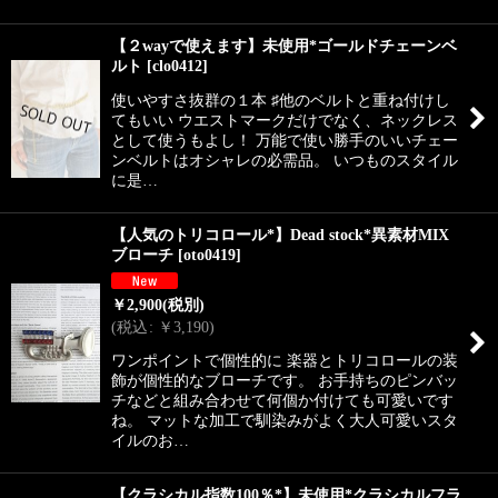
【２wayで使えます】未使用*ゴールドチェーンベ
ルト
[
clo0412
]
使いやすさ抜群の１本 ♯他のベルトと重ね付けし
てもいい ウエストマークだけでなく、ネックレス
として使うもよし！ 万能で使い勝手のいいチェー
ンベルトはオシャレの必需品。 いつものスタイル
に是…
【人気のトリコロール*】Dead stock*異素材MIX
ブローチ
[
oto0419
]
￥
2,900
(税別)
(
税込
:
￥
3,190
)
ワンポイントで個性的に 楽器とトリコロールの装
飾が個性的なブローチです。 お手持ちのピンバッ
チなどと組み合わせて何個か付けても可愛いです
ね。 マットな加工で馴染みがよく大人可愛いスタ
イルのお…
【クラシカル指数100％*】未使用*クラシカルフラ