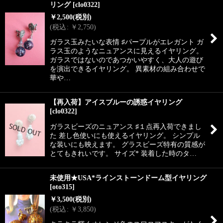
リング
[
clo0322
]
￥
2,500
(税別)
(
税込
:
￥
2,750
)
ガラス玉みたいな表情 ♯パープルがエレガント ガ
ラス玉のようなニュアンスに見えるイヤリング。
ガラスではないのであつかいやすく、大人の遊び
を演出できるイヤリング。 異素材の組み合わせで
華や…
【再入荷】アイスブルーの誘惑イヤリング
[
clo0322
]
ガラスビーズのニュアンス ♯１点再入荷できまし
た 差し色使いにも使えるイヤリング。 シンプル
な装いにも映えます。 グラスビーズ特有の質感が
とてもきれいです。 サイズ* 装着した時のタ…
未使用★USA*ラインストーンドーム型イヤリング
[
oto315
]
￥
3,500
(税別)
(
税込
:
￥
3,850
)