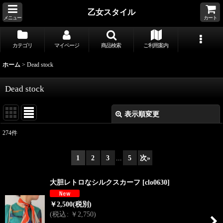
乙女スタイル
メニュー
カート
カテゴリ
マイページ
商品検索
ご利用案内
ホーム
>
Dead stock
Dead stock
表示順変更
閉じる
274
件
表示数
:
1
2
3
...
5
次
»
並び順
:
大胆レトロなシルクスカーフ
[
clo0630
]
絞り込む
￥
2,500
(税別)
(
税込
:
￥
2,750
)