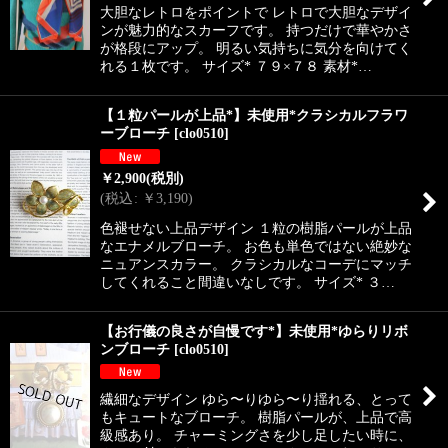
大胆なレトロをポイントで レトロで大胆なデザイ
ンが魅力的なスカーフです。 持つだけで華やかさ
が格段にアップ。 明るい気持ちに気分を向けてく
れる１枚です。 サイズ* ７９×７８ 素材*…
【１粒パールが上品*】未使用*クラシカルフラワ
ーブローチ
[
clo0510
]
￥
2,900
(税別)
(
税込
:
￥
3,190
)
色褪せない上品デザイン １粒の樹脂パールが上品
なエナメルブローチ。 お色も単色ではない絶妙な
ニュアンスカラー。 クラシカルなコーデにマッチ
してくれること間違いなしです。 サイズ* ３…
【お行儀の良さが自慢です*】未使用*ゆらりリボ
ンブローチ
[
clo0510
]
繊細なデザイン ゆら〜りゆら〜り揺れる、とって
もキュートなブローチ。 樹脂パールが、上品で高
級感あり。 チャーミングさを少し足したい時に、