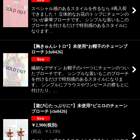
スペシャル感のあるスタイルを作るなら #再入荷
できました！ 立体的なお花のトップにチェーンの
ついが豪華ブローチです。 シンプルな装いもこの
ブローチを付けるだけで特別感のあるスタイルに
なります…
【胸きゅんレトロ*】未使用*お帽子のチェーンブ
ローチ
[
clo0426
]
繊細なデザイン お帽子のパーツにチェーンのつい
たブローチです。 シンプルな装いもこのブローチ
を付けるだけで特別感のあるスタイルになりま
す。 シンプルにブラウスやワンピースの襟もとに
付けたり、…
【遊び心たっぷりに*】未使用*ピエロのチェーン
ブローチ
[
clo0426
]
￥
2,900
(税別)
(
税込
:
￥
3,190
)