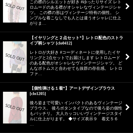
この襟のシルエットが好き #ゆったりサイズ レト
ロムードのある襟がオシャレなヴィンテージシャ
ツ。 この襟の形はヴィンテージ特有の個性。 シ
ンプルな着こなしでも人とは違うオシャレに仕上
がりま…
【イヤリングと２点セット*】レトロ配色のストラ
イプ柄シャツ
[
clo0412
]
レトロが大好き #コーディネートに使用したイヤ
リングと2点セットでお届けします レトロムード
のある配色がオシャレなヴィンテージシャツ。 ど
んなボトムスと合わせても抜群の存在感。 レトロ
ファ…
【個性弾ける１着*】アートデザインブラウス
[
clo1205
]
後ろ姿まで可愛い インパクトのあるヴィンテージ
ブラウス。 後ろボタンタイプなので後ろ姿の個性
もバッチリ。 大人カッコいいヴィンテージスタイ
ルに仕上がります。 ◆サイズ表示９ 着丈５６
…