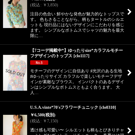
(
税込
:
￥
3,850
)
注目の色合い 鮮やかな発色が魅力的なトップスで
す。 色もさることながら、柄もタートルのシルエ
ットも 現行品にはないデザインにこだわりを感じ
ます。 シンプルなボトムスでシャツの魅力を最大
限に…
【7コーデ掲載中*】ゆったりsize*カラフルモチー
フデザインのトップス
[
clo1117
]
モチーフのデザインに自信あり ♯光沢のある生地
♯ゆったりサイズ カラフルで楽しいモチーフデザ
インが素敵なブラウス。 インパクトのあるデザイ
ンはシンプルなボトムスともよく合うます。 大
人…
U.S.A.vinte*70'sフラワーチュニック
[
clo0310
]
￥
6,500
(税別)
(
税込
:
￥
7,150
)
透け感も可愛い〜 シルエットも柄もとびきりチャ