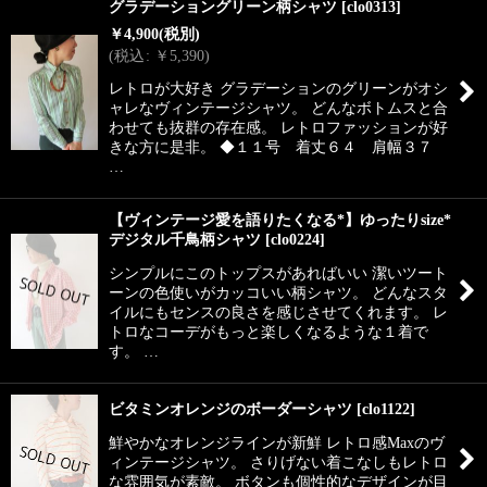
グラデーショングリーン柄シャツ
[
clo0313
]
￥
4,900
(税別)
(
税込
:
￥
5,390
)
レトロが大好き グラデーションのグリーンがオシ
ャレなヴィンテージシャツ。 どんなボトムスと合
わせても抜群の存在感。 レトロファッションが好
きな方に是非。 ◆１１号 着丈６４ 肩幅３７
…
【ヴィンテージ愛を語りたくなる*】ゆったりsize*
デジタル千鳥柄シャツ
[
clo0224
]
シンプルにこのトップスがあればいい 潔いツート
ーンの色使いがカッコいい柄シャツ。 どんなスタ
イルにもセンスの良さを感じさせてくれます。 レ
トロなコーデがもっと楽しくなるような１着で
す。 …
ビタミンオレンジのボーダーシャツ
[
clo1122
]
鮮やかなオレンジラインが新鮮 レトロ感Maxのヴ
ィンテージシャツ。 さりげない着こなしもレトロ
な雰囲気が素敵。 ボタンも個性的なデザインが目