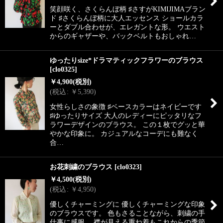
笑顔咲く、さくらんぼ柄 ♯さすがKIMIJIMAブラン
ド ♯さくらんぼ柄に大人エッセンス ショールカラ
ーとダブル合わせが、エレガントな形。 ウエスト
からのギャザーや、バックベルトもおしゃれ…
ゆったりsize*ドラマティックフラワーのブラウス
[
clo0325
]
￥
4,900
(税別)
(
税込
:
￥
5,390
)
女性らしさの象徴 ♯ベースカラーはネイビーです
♯ゆったりサイズ 大人のレディーにピッタリなフ
ラワーデザインのブラウス。 この１枚でグッと華
やかな印象に。 カジュアルなコーデにも難なく
合…
お花刺繍のブラウス
[
clo0323
]
￥
4,500
(税別)
(
税込
:
￥
4,950
)
優しくチャーミングに 優しくチャーミングな印象
のブラウスです。 色もさることながら、刺繍の手
仕事に感服。 襟が見える重ね着もこれからの季節