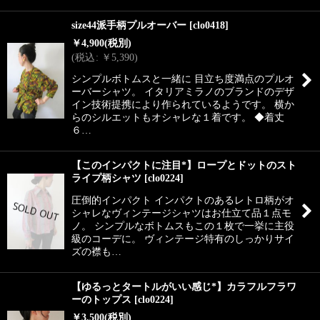
size44派手柄プルオーバー
[
clo0418
]
￥
4,900
(税別)
(
税込
:
￥
5,390
)
シンプルボトムスと一緒に 目立ち度満点のプルオ
ーバーシャツ。 イタリアミラノのブランドのデザ
イン技術提携により作られているようです。 横か
らのシルエットもオシャレな１着です。 ◆着丈
６…
【このインパクトに注目*】ロープとドットのスト
ライプ柄シャツ
[
clo0224
]
圧倒的インパクト インパクトのあるレトロ柄がオ
シャレなヴィンテージシャツはお仕立て品１点モ
ノ。 シンプルなボトムスもこの１枚で一挙に主役
級のコーデに。 ヴィンテージ特有のしっかりサイ
ズの襟も…
【ゆるっとタートルがいい感じ*】カラフルフラワ
ーのトップス
[
clo0224
]
￥
3,500
(税別)