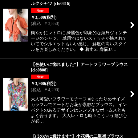
ルクシャツ
[
clo0816
]
￥
3,500
(税別)
(
税込
:
￥
3,850
)
爽やかにレトロに 綺麗色が印象的な海外ヴィンテ
ージのシャツ。 単調ではないステッチが施されて
いてでシルエットもいい感じ。 鮮度の高いスタイ
ルをお楽しみください。 ◆ 着丈61 肩幅37…
【色使いに惚れました*】アートフラワーブラウス
[
clo0808
]
￥
3,900
(税別)
(
税込
:
￥
4,290
)
大人可愛いフラワーモチーフ #ゆったりめサイズ
カラフルでアートなお花が素敵なブラウス。 イン
パクトのあるデザインはシンプルなボトムスとも
よく合うます。 大人レトロも時々こういう遊び心
が必…
【ほのかに透けます*】小花柄の二重襟ブラウス