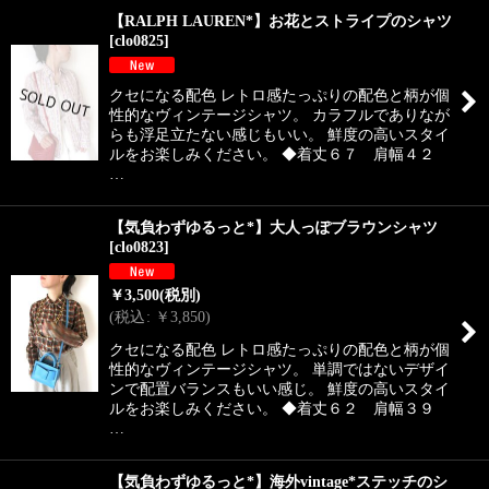
【RALPH LAUREN*】お花とストライプのシャツ
[
clo0825
]
クセになる配色 レトロ感たっぷりの配色と柄が個
性的なヴィンテージシャツ。 カラフルでありなが
らも浮足立たない感じもいい。 鮮度の高いスタイ
ルをお楽しみください。 ◆着丈６７ 肩幅４２
…
【気負わずゆるっと*】大人っぽブラウンシャツ
[
clo0823
]
￥
3,500
(税別)
(
税込
:
￥
3,850
)
クセになる配色 レトロ感たっぷりの配色と柄が個
性的なヴィンテージシャツ。 単調ではないデザイ
ンで配置バランスもいい感じ。 鮮度の高いスタイ
ルをお楽しみください。 ◆着丈６２ 肩幅３９
…
【気負わずゆるっと*】海外vintage*ステッチのシ