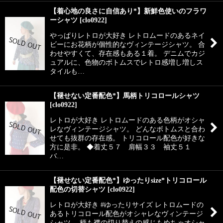
【着心地の良さに自信あり*】新鮮色使いのフラワ
ーシャツ
[
clo0922
]
やっぱりレトロが大好き レトロムードのあるネイ
ビーにお花柄が個性的なヴィンテージシャツ。 合
わせやすくて、存在感もある１着。 デニムでカジ
ュアルに、色物のボトムスでレトロ感増し増しス
タイルも…
【褪せない定番配色*】馬柄トリコロールシャツ
[
clo0922
]
レトロが大好き レトロムードのある色柄がオシャ
レなヴィンテージシャツ。 どんなボトムスと合わ
せても抜群の存在感。 トリコロール配色が好きな
方に是非。 ◆着丈５７ 肩幅３３ 袖丈５１
バ…
【褪せない定番配色*】ゆったりsize*トリコロール
配色の切替シャツ
[
clo0922
]
レトロが大好き #ゆったりサイズ レトロムードの
あるトリコロール配色がオシャレなヴィンテージ
シャツ。 柄も襟の切り替えの感じもめちゃオシャ