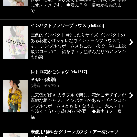
にオススメです。 ◆着丈５９ 肩幅から袖先ま
で…
インパクトフラワーブラウス
[
clo0223
]
圧倒的インパクト #ゆったりサイズ インパクトの
ある花柄がオシャレなヴィンテージブラウスで
す。 シンプルなボトムスもこの１枚で一挙に主役
級のコーデに。 裾をギュッと結んだりのアレンジ
もお楽…
レトロ花かごシャツ
[
clo1217
]
￥
4,900
(税別)
(
税込
:
￥
5,390
)
元気色が好き カラフルで楽しい花かごデザインが
素敵な柄シャツ。 インパクトのあるデザインはシ
ンプルなボトムスともよく合うます。 大人レトロ
も時々こういう遊び心が必要。 ◆着丈６２ 肩
幅…
未使用*鮮やかグリーンのスクエアー柄シャツ