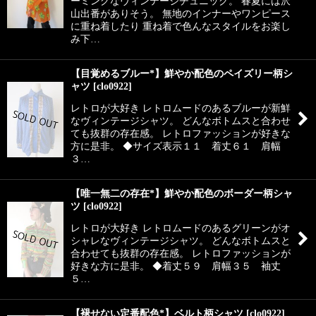
ーミングなヴィンテージチュニック。 春夏には沢
山出番がありそう。 無地のインナーやワンピース
に重ね着したり 重ね着で色んなスタイルをお楽し
み下…
【目覚めるブルー*】鮮やか配色のペイズリー柄シ
ャツ
[
clo0922
]
レトロが大好き レトロムードのあるブルーが新鮮
なヴィンテージシャツ。 どんなボトムスと合わせ
ても抜群の存在感。 レトロファッションが好きな
方に是非。 ◆サイズ表示１１ 着丈６１ 肩幅
３…
【唯一無二の存在*】鮮やか配色のボーダー柄シャ
ツ
[
clo0922
]
レトロが大好き レトロムードのあるグリーンがオ
シャレなヴィンテージシャツ。 どんなボトムスと
合わせても抜群の存在感。 レトロファッションが
好きな方に是非。 ◆着丈５９ 肩幅３５ 袖丈
５…
【褪せない定番配色*】ベルト柄シャツ
[
clo0922
]