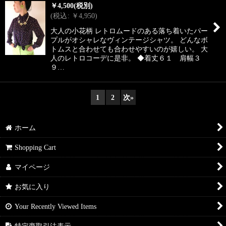
￥
4,500
(税別)
(
税込
:
￥
4,950
)
大人の小花柄 レトロムードのある落ち着いたパー
プルがオシャレなヴィンテージシャツ。 どんなボ
トムスと合わせても合わせやすいのが嬉しい。 大
人のレトロコーデに是非。 ◆着丈６１ 肩幅３
９…
1
2
次
»
ホーム
Shopping Cart
マイページ
お気に入り
Your Recently Viewed Items
特定商取引法表示