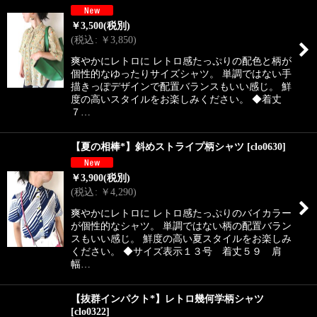
￥
3,500
(税別)
(
税込
:
￥
3,850
)
爽やかにレトロに レトロ感たっぷりの配色と柄が
個性的なゆったりサイズシャツ。 単調ではない手
描きっぽデザインで配置バランスもいい感じ。 鮮
度の高いスタイルをお楽しみください。 ◆着丈
７…
【夏の相棒*】斜めストライプ柄シャツ
[
clo0630
]
￥
3,900
(税別)
(
税込
:
￥
4,290
)
爽やかにレトロに レトロ感たっぷりのバイカラー
が個性的なシャツ。 単調ではない柄の配置バラン
スもいい感じ。 鮮度の高い夏スタイルをお楽しみ
ください。 ◆サイズ表示１３号 着丈５９ 肩
幅…
【抜群インパクト*】レトロ幾何学柄シャツ
[
clo0322
]