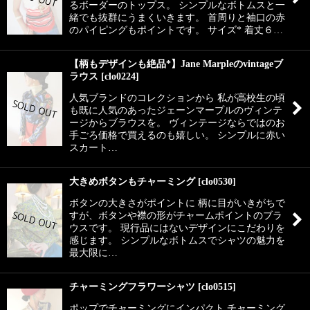
るボーダーのトップス。 シンプルなボトムスと一
緒でも抜群にうまくいきます。 首周りと袖口の赤
のパイピングもポイントです。 サイズ* 着丈６…
【柄もデザインも絶品*】Jane Marpleのvintageブ
ラウス
[
clo0224
]
人気ブランドのコレクションから 私が高校生の頃
も既に人気のあったジェーンマープルのヴィンテ
ージからブラウスを。 ヴィンテージならではのお
手ごろ価格で買えるのも嬉しい。 シンプルに赤い
スカート…
大きめボタンもチャーミング
[
clo0530
]
ボタンの大きさがポイントに 柄に目がいきがちで
すが、ボタンや襟の形がチャームポイントのブラ
ウスです。 現行品にはないデザインにこだわりを
感じます。 シンプルなボトムスでシャツの魅力を
最大限に…
チャーミングフラワーシャツ
[
clo0515
]
ポップでチャーミングにインパクト チャーミング