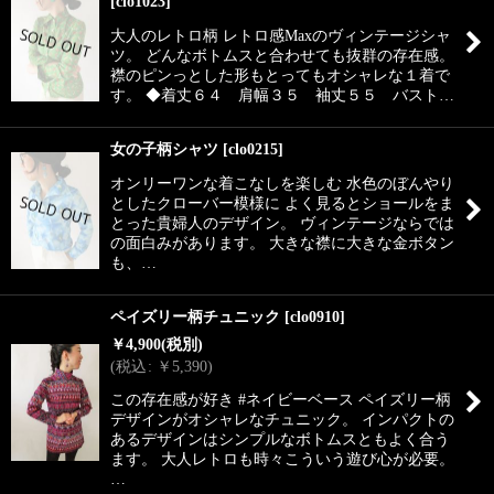
[
clo1023
]
大人のレトロ柄 レトロ感Maxのヴィンテージシャ
ツ。 どんなボトムスと合わせても抜群の存在感。
襟のピンっとした形もとってもオシャレな１着で
す。 ◆着丈６４ 肩幅３５ 袖丈５５ バスト…
女の子柄シャツ
[
clo0215
]
オンリーワンな着こなしを楽しむ 水色のぼんやり
としたクローバー模様に よく見るとショールをま
とった貴婦人のデザイン。 ヴィンテージならでは
の面白みがあります。 大きな襟に大きな金ボタン
も、…
ペイズリー柄チュニック
[
clo0910
]
￥
4,900
(税別)
(
税込
:
￥
5,390
)
この存在感が好き #ネイビーベース ペイズリー柄
デザインがオシャレなチュニック。 インパクトの
あるデザインはシンプルなボトムスともよく合う
ます。 大人レトロも時々こういう遊び心が必要。
…