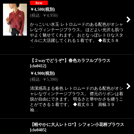
￥
4,500
(税別)
(
税込
:
￥
4,950
)
かっこいい水玉 レトロムードのある配色がオシャ
レなヴィンテージブラウス。 ほどよい光沢も肌つ
やよく魅せてくれます。 おとなっぽレトロなスタ
イルに大活躍してくれる１着です。 ◆着丈５８
…
【２wayでどうぞ*】春色カラフルブラウス
[
clo0412
]
￥
4,900
(税別)
(
税込
:
￥
5,390
)
清潔感高まる春色 レトロムードのある配色がオシ
ャレなヴィンテージブラウス。 襟元のリボンは着
脱が自由にできます。 明るさと華やかさを纏うこ
とができる１着です。 ◆着丈６３ 肩幅３９
袖…
【軽やかに大人レトロ*】シフォン小花柄ブラウス
[
clo0405
]