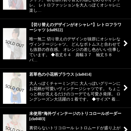
レ。 レトロファッションを大人っぽくオシャレに
楽し…
【切り替えのデザインがオシャレ*】レトロフラワ
ーシャツ
[
clo0922
]
唯一無二 切り替えのデザインが抜群にオシャレな
ヴィンテージシャツ。 どんなボトムスと合わせて
も抜群の存在感。 オレンジの差し色がいい仕事し
ています。 ◆着丈６４ 肩幅３７ 袖丈５８
バ…
若草色の小花柄ブラウス
[
clo0414
]
大人っぽくチャーミングに 大人っぽいグリーンに
お花柄が可愛いヴィンテージシャツです。 ちょこ
っと柄が見えるだけのコーデでも可愛さ発揮。 ロ
ングシーズン大活躍の１着です。 ◆サイズ* 着…
未使用*海外ヴィンテージのトリコロールボーダー
[
clo0403
]
裏切らないトリコロール レトロムードが盛り上が