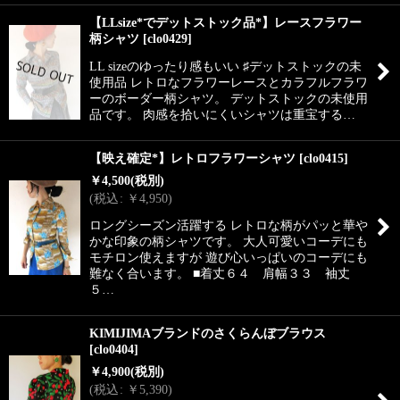
【LLsize*でデットストック品*】レースフラワー
柄シャツ
[
clo0429
]
LL sizeのゆったり感もいい ♯デットストックの未
使用品 レトロなフラワーレースとカラフルフラワ
ーのボーダー柄シャツ。 デットストックの未使用
品です。 肉感を拾いにくいシャツは重宝する…
【映え確定*】レトロフラワーシャツ
[
clo0415
]
￥
4,500
(税別)
(
税込
:
￥
4,950
)
ロングシーズン活躍する レトロな柄がパッと華や
かな印象の柄シャツです。 大人可愛いコーデにも
モチロン使えますが 遊び心いっぱいのコーデにも
難なく合います。 ■着丈６４ 肩幅３３ 袖丈
５…
KIMIJIMAブランドのさくらんぼブラウス
[
clo0404
]
￥
4,900
(税別)
(
税込
:
￥
5,390
)