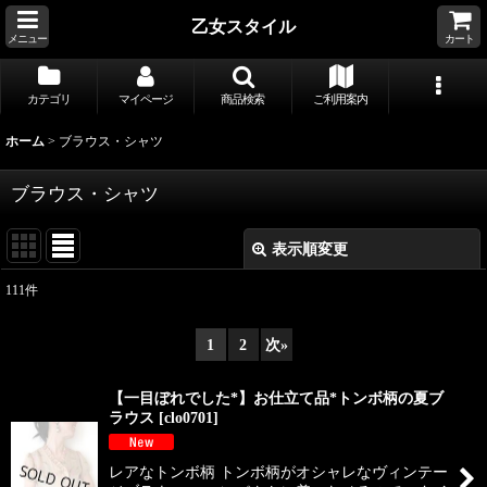
乙女スタイル
メニュー
カート
カテゴリ
マイページ
商品検索
ご利用案内
ホーム
>
ブラウス・シャツ
ブラウス・シャツ
表示順変更
閉じる
111
件
サブカテゴリ
:
1
2
次
»
表示数
:
【一目ぼれでした*】お仕立て品*トンボ柄の夏ブ
ラウス
[
clo0701
]
並び順
:
レアなトンボ柄 トンボ柄がオシャレなヴィンテー