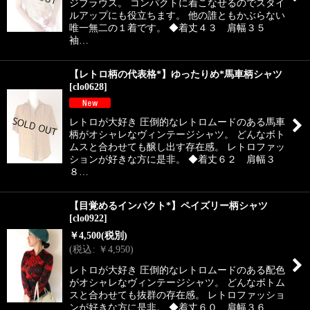
絞り込む
ジブラウス。 コンパクトに着こなせるのでスタイ
ルアップにも役立ちます。 他の誰ともかぶらない
唯一無二の１着です。 ◆着丈４３ 肩幅３５
袖…
【レトロ柄の代表格*】ゆったりめ*馬車柄シャツ
[
clo0628
]
レトロが大好き 圧倒的なレトロムードのある馬車
柄がオシャレなヴィンテージシャツ。 どんなボト
ムスと合わせても醸し出す存在感。 レトロファッ
ションが好きな方に是非。 ◆着丈６２ 肩幅３
８…
【目覚めるインパクト*】ペイズリー柄シャツ
[
clo0922
]
￥
4,500
(税別)
(
税込
:
￥
4,950
)
レトロが大好き 圧倒的なレトロムードのある配色
がオシャレなヴィンテージシャツ。 どんなボトム
スと合わせても抜群の存在感。 レトロファッショ
ンが好きな方に是非。 ◆着丈６０ 肩幅３６