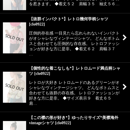
を惹きます。 ◆着丈５２ 肩幅３５ 袖丈５６…
【抜群インパクト*】レトロ幾何学柄シャツ
[
clo0922
]
圧倒的存在感 一目見たら忘れられないインパクト
がオシャレなヴィンテージシャツ。 どんなボトム
スと合わせても圧倒的な存在感。 レトロファッシ
ョンが好きな方に是非。 ◆着丈６２ 肩幅３７
…
【個性的な着こなしも*】レトロムード満点柄シャ
ツ
[
clo0922
]
レトロが大好き レトロムードのあるグリーンがオ
シャレなヴィンテージシャツ。 どんなボトムスと
合わせても抜群の存在感。 レトロファッションが
好きな方に是非。 ◆サイズ表示９ 着丈６５
肩…
【この襟の形が好き*】ゆったりサイズ*美襟海外
vintageシャツ
[
clo0922
]