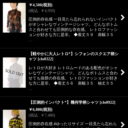
￥
4,500
(税別)
(
税込
:
￥
4,950
)
圧倒的存在感 一目見たら忘れられないインパクト
がオシャレなヴィンテージシャツ。 どんなボトム
スと合わせても圧倒的な存在感。 レトロファッシ
ョンが好きな方に是非。 ◆着丈５９ 肩幅３５
…
【軽やかに大人レトロ*】シフォンのスクエア柄シ
ャツ
[
clo0322
]
レトロが大好き レトロムードのある配色がオシャ
レなヴィンテージシャツ。 どんなボトムスと合わ
せても抜群の存在感。 レトロファッションが好き
な方に是非。 ◆着丈５６ 肩幅３５ 袖丈５５
…
【圧倒的インパクト*】幾何学柄シャツ
[
clo0922
]
￥
6,800
(税別)
(
税込
:
￥
7,480
)
圧倒的存在感 ♯ゆったりサイズ 一目見たら忘れら