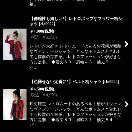
袖…
【伸縮性も嬉しい*】レトロポップなフラワー柄シ
ャツ
[
clo0922
]
￥
4,900
(税別)
(
税込
:
￥
5,390
)
レトロが大好き レトロムードのあるお花柄が素敵
なヴィンテージシャツ。 どんなボトムスと合わせ
ても抜群の存在感。 レトロファッションが好きな
方に是非。 ◆着丈６３ 肩幅４３ 袖丈５１
バ…
【色褪せない定番に*】ベルト柄シャツ
[
clo0922
]
￥
4,500
(税別)
(
税込
:
￥
4,950
)
映え確定 レトロムードのあるベルト柄がオシャレ
なヴィンテージシャツ。 どんなボトムスと合わせ
ても抜群の存在感。 レトロファッションが好きな
方に是非。 ◆着丈５９ 肩幅３７ 袖丈５４
バ…