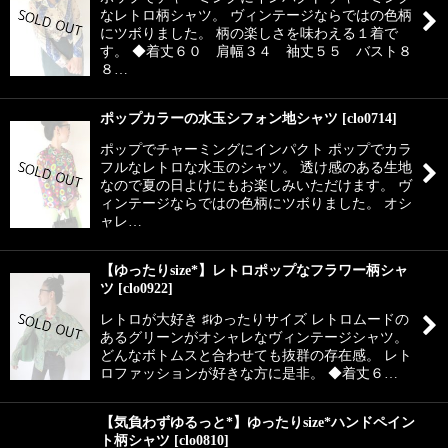
なレトロ柄シャツ。 ヴィンテージならではの色柄
にツボりました。 柄の楽しさを味わえる１着で
す。 ◆着丈６０ 肩幅３４ 袖丈５５ バスト８
８…
ポップカラーの水玉シフォン地シャツ
[
clo0714
]
ポップでチャーミングにインパクト ポップでカラ
フルなレトロな水玉のシャツ。 透け感のある生地
なので夏の日よけにもお楽しみいただけます。 ヴ
ィンテージならではの色柄にツボりました。 オシ
ャレ…
【ゆったりsize*】レトロポップなフラワー柄シャ
ツ
[
clo0922
]
レトロが大好き ♯ゆったりサイズ レトロムードの
あるグリーンがオシャレなヴィンテージシャツ。
どんなボトムスと合わせても抜群の存在感。 レト
ロファッションが好きな方に是非。 ◆着丈６…
【気負わずゆるっと*】ゆったりsize*ハンドペイン
ト柄シャツ
[
clo0810
]