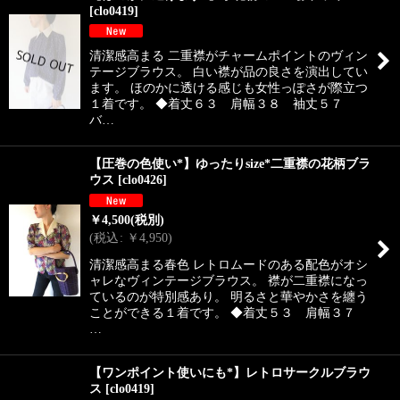
[
clo0419
]
清潔感高まる 二重襟がチャームポイントのヴィン
テージブラウス。 白い襟が品の良さを演出してい
ます。 ほのかに透ける感じも女性っぽさが際立つ
１着です。 ◆着丈６３ 肩幅３８ 袖丈５７
バ…
【圧巻の色使い*】ゆったりsize*二重襟の花柄ブラ
ウス
[
clo0426
]
￥
4,500
(税別)
(
税込
:
￥
4,950
)
清潔感高まる春色 レトロムードのある配色がオシ
ャレなヴィンテージブラウス。 襟が二重襟になっ
ているのが特別感あり。 明るさと華やかさを纏う
ことができる１着です。 ◆着丈５３ 肩幅３７
…
【ワンポイント使いにも*】レトロサークルブラウ
ス
[
clo0419
]