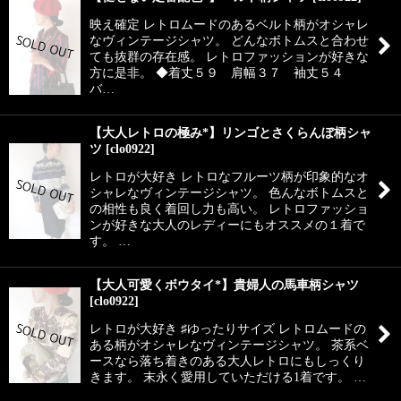
映え確定 レトロムードのあるベルト柄がオシャレ
なヴィンテージシャツ。 どんなボトムスと合わせ
ても抜群の存在感。 レトロファッションが好きな
方に是非。 ◆着丈５９ 肩幅３７ 袖丈５４
バ…
【大人レトロの極み*】リンゴとさくらんぼ柄シャ
ツ
[
clo0922
]
レトロが大好き レトロなフルーツ柄が印象的なオ
シャレなヴィンテージシャツ。 色んなボトムスと
の相性も良く着回し力も高い。 レトロファッショ
ンが好きな大人のレディーにもオススメの１着で
す。 …
【大人可愛くボウタイ*】貴婦人の馬車柄シャツ
[
clo0922
]
レトロが大好き ♯ゆったりサイズ レトロムードの
ある柄がオシャレなヴィンテージシャツ。 茶系ベ
ースなら落ち着きのある大人レトロにもしっくり
きます。 末永く愛用していただける1着です。 …