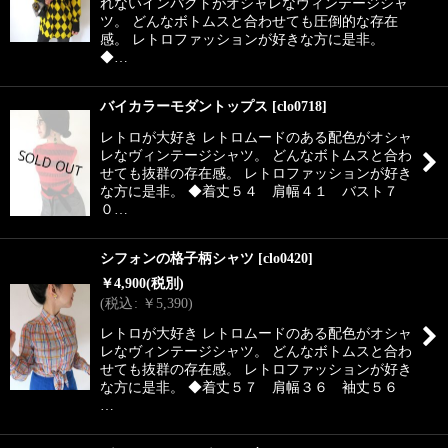
れないインパクトがオシャレなヴィンテージシャ
ツ。 どんなボトムスと合わせても圧倒的な存在
感。 レトロファッションが好きな方に是非。
◆…
バイカラーモダントップス
[
clo0718
]
レトロが大好き レトロムードのある配色がオシャ
レなヴィンテージシャツ。 どんなボトムスと合わ
せても抜群の存在感。 レトロファッションが好き
な方に是非。 ◆着丈５４ 肩幅４１ バスト７
０…
シフォンの格子柄シャツ
[
clo0420
]
￥
4,900
(税別)
(
税込
:
￥
5,390
)
レトロが大好き レトロムードのある配色がオシャ
レなヴィンテージシャツ。 どんなボトムスと合わ
せても抜群の存在感。 レトロファッションが好き
な方に是非。 ◆着丈５７ 肩幅３６ 袖丈５６
…