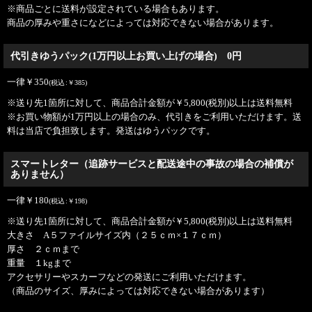
※商品ごとに送料が設定されている場合もあります。
商品の厚みや重さになどによっては対応できない場合があります。
代引きゆうパック(1万円以上お買い上げの場合) 0円
一律
￥
350
(
税込
:
￥
385
)
※送り先1箇所に対して、商品合計金額が
￥
5,800
(税別)
以上は送料無料
※お買い物額が1万円以上の場合のみ、代引きをご利用いただけます。送
料は当店で負担致します。発送はゆうパックです。
スマートレター（追跡サービスと配送途中の事故の場合の補償が
ありません）
一律
￥
180
(
税込
:
￥
198
)
※送り先1箇所に対して、商品合計金額が
￥
5,800
(税別)
以上は送料無料
大きさ A５ファイルサイズ内（２５ｃｍ×１７ｃｍ）
厚さ ２ｃｍまで
重量 １kgまで
アクセサリーやスカーフなどの発送にご利用いただけます。
（商品のサイズ、厚みによっては対応できない場合があります）