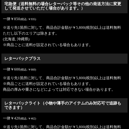
宅急便（送料無料の場合レターパック等その他の発送方法に変更
して発送させていただく場合があります。）
一律
￥
850
(
税込
:
￥
935
)
※送り先1箇所に対して、商品合計金額が
￥
5,800
(税別)
以上は送料無料
ただし以下のエリアは除きます。
(
北海道, 沖縄県
)
※商品ごとに送料が設定されている場合もあります。
レターパックプラス
一律
￥
600
(
税込
:
￥
660
)
※送り先1箇所に対して、商品合計金額が
￥
5,800
(税別)
以上は送料無料
※商品ごとに送料が設定されている場合もあります。
商品の厚みや重さになどによっては対応できない場合があります。
レターパックライト（小物や薄手のアイテムのみ対応可で追跡も
できます）
一律
￥
420
(
税込
:
￥
462
)
※送り先1箇所に対して、商品合計金額が
￥
5,800
(税別)
以上は送料無料