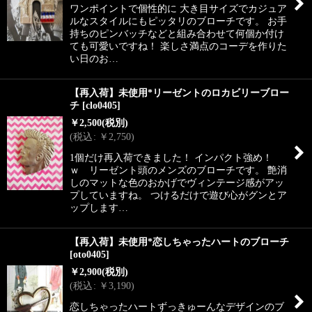
ワンポイントで個性的に 大き目サイズでカジュア
ルなスタイルにもピッタリのブローチです。 お手
持ちのピンバッチなどと組み合わせて何個か付け
ても可愛いですね！ 楽しさ満点のコーデを作りた
い日のお…
【再入荷】未使用*リーゼントのロカビリーブロー
チ
[
clo0405
]
￥
2,500
(税別)
(
税込
:
￥
2,750
)
1個だけ再入荷できました！ インパクト強め！
ｗ リーゼント頭のメンズのブローチです。 艶消
しのマットな色のおかげでヴィンテージ感がアッ
プしていますね。 つけるだけで遊び心がグンとア
ップします…
【再入荷】未使用*恋しちゃったハートのブローチ
[
oto0405
]
￥
2,900
(税別)
(
税込
:
￥
3,190
)
恋しちゃったハートずっきゅーんなデザインのブ