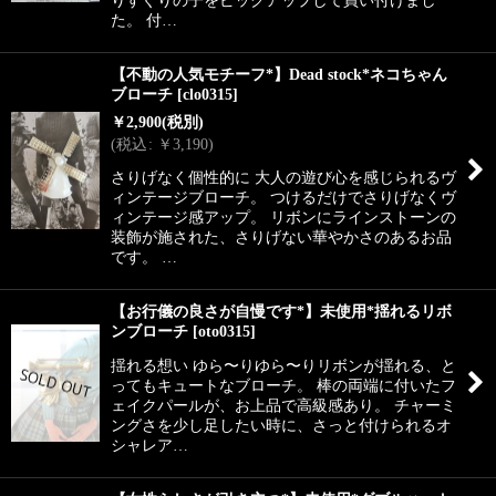
た。 付…
【不動の人気モチーフ*】Dead stock*ネコちゃん
ブローチ
[
clo0315
]
￥
2,900
(税別)
(
税込
:
￥
3,190
)
さりげなく個性的に 大人の遊び心を感じられるヴ
ィンテージブローチ。 つけるだけでさりげなくヴ
ィンテージ感アップ。 リボンにラインストーンの
装飾が施された、さりげない華やかさのあるお品
です。 …
【お行儀の良さが自慢です*】未使用*揺れるリボ
ンブローチ
[
oto0315
]
揺れる想い ゆら〜りゆら〜りリボンが揺れる、と
ってもキュートなブローチ。 棒の両端に付いたフ
ェイクパールが、お上品で高級感あり。 チャーミ
ングさを少し足したい時に、さっと付けられるオ
シャレア…