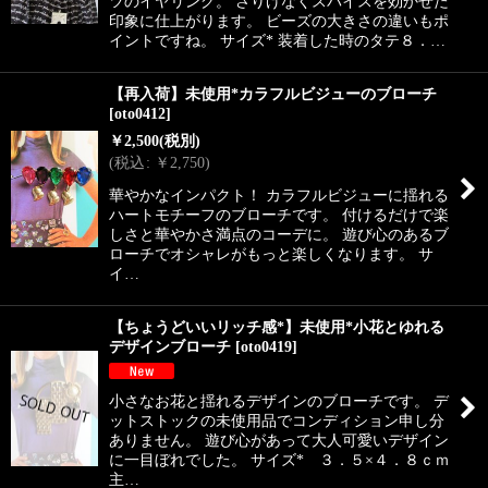
ツのイヤリング。 さりげなくスパイスを効かせた
印象に仕上がります。 ビーズの大きさの違いもポ
イントですね。 サイズ* 装着した時のタテ８．…
【再入荷】未使用*カラフルビジューのブローチ
[
oto0412
]
￥
2,500
(税別)
(
税込
:
￥
2,750
)
華やかなインパクト！ カラフルビジューに揺れる
ハートモチーフのブローチです。 付けるだけで楽
しさと華やかさ満点のコーデに。 遊び心のあるブ
ローチでオシャレがもっと楽しくなります。 サ
イ…
【ちょうどいいリッチ感*】未使用*小花とゆれる
デザインブローチ
[
oto0419
]
小さなお花と揺れるデザインのブローチです。 デ
ットストックの未使用品でコンディション申し分
ありません。 遊び心があって大人可愛いデザイン
に一目ぼれでした。 サイズ* ３．５×４．８ｃｍ
主…