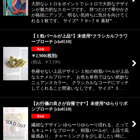
大胆なレトロをポイントで レトロで大胆なデザイ
ンが魅力的なスカーフです。 持つだけで華やかさ
が格段にアップ。 明るい気持ちに気分を向けてく
れる１枚です。 サイズ* ７９×７８ 素材*…
【１粒パールが上品*】未使用*クラシカルフラワ
ーブローチ
[
clo0510
]
￥
2,900
(税別)
(
税込
:
￥
3,190
)
色褪せない上品デザイン １粒の樹脂パールが上品
なエナメルブローチ。 お色も単色ではない絶妙な
ニュアンスカラー。 クラシカルなコーデにマッチ
してくれること間違いなしです。 サイズ* ３…
【お行儀の良さが自慢です*】未使用*ゆらりリボ
ンブローチ
[
clo0510
]
繊細なデザイン ゆら〜りゆら〜り揺れる、とって
もキュートなブローチ。 樹脂パールが、上品で高
級感あり。 チャーミングさを少し足したい時に、