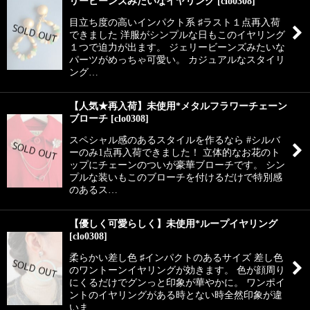
リービーンズみたいなイヤリング
[
clo0308
]
目立ち度の高いインパクト系 ♯ラスト１点再入荷
できました 洋服がシンプルな日もこのイヤリング
１つで迫力が出ます。 ジェリービーンズみたいな
パーツがめっちゃ可愛い。 カジュアルなスタイリ
ング…
【人気★再入荷】未使用*メタルフラワーチェーン
ブローチ
[
clo0308
]
スペシャル感のあるスタイルを作るなら #シルバ
ーのみ1点再入荷できました！ 立体的なお花のト
ップにチェーンのついが豪華ブローチです。 シン
プルな装いもこのブローチを付けるだけで特別感
のあるス…
【優しく可愛らしく】未使用*ループイヤリング
[
clo0308
]
柔らかい差し色 ♯インパクトのあるサイズ 差し色
のワントーンイヤリングが効きます。 色が顔周り
にくるだけでグンっと印象が華やかに。 ワンポイ
ントのイヤリングがある時とない時全然印象が違
いま…