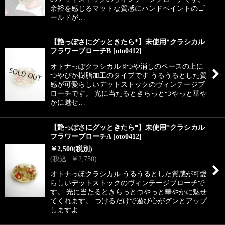
余裕を感じるマットな質感にハンドペイントのゴ
ールドが…
【艶っぽさにグッときたら*】未使用*クラシカル
フラワーブローチB
[
oto0412
]
オトナっぽクラシカル ♯つや消しのベースの上に
つやぴか樹脂加工のタイプです うるうるとした質
感が可愛らしいデットストックのヴィンテージブ
ローチです。 光に当たるときらっとつやっと華や
かに魅せ…
【艶っぽさにグッときたら*】未使用*クラシカル
フラワーブローチA
[
oto0412
]
￥
2,500
(税別)
(
税込
:
￥
2,750
)
オトナっぽクラシカル うるうるとした質感が可愛
らしいデットストックのヴィンテージブローチで
す。 光に当たるときらっとつやっと華やかに魅せ
てくれます。 つけるだけで遊び心がグンとアップ
しますよ…