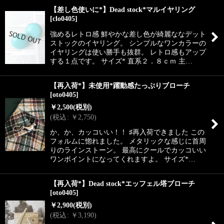
【差し色使いに*】Dead stock*マルイヤリング
[
clo0405
]
強めるレトロ感 鮮やかな差し色が綺麗ななデット
ストックのイヤリング。 シンプルなワンカラーの
イヤリングは使い勝手も抜群。 レトロ感もアップ
する１点です。 サイズ* 直系２．８ｃｍ 主…
【再入荷*】未使用*躍動感たっぷりブローチ
[
oto0405
]
￥
2,500
(税別)
(
税込
:
￥
2,750
)
か、か、カッコいい！！ ♯再入荷できました この
フォルムに惚れました。 メタリックな感じに首周
りのラインストーン。 最高にクールでカッコいい
ワンポイントになってくれますよ。 サイズ*…
【再入荷*】Dead stock*エッフェル塔ブローチ
[
oto0405
]
￥
2,900
(税別)
(
税込
:
￥
3,190
)