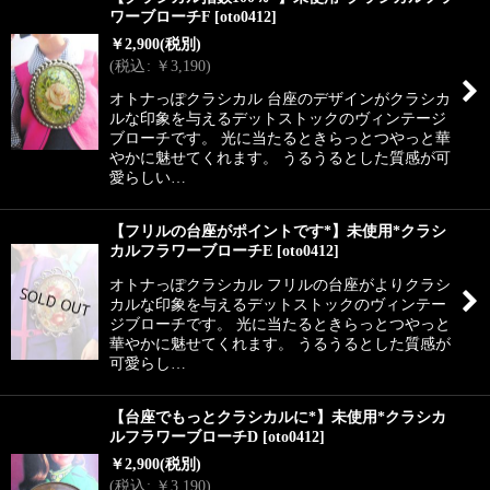
ワーブローチF
[
oto0412
]
￥
2,900
(税別)
(
税込
:
￥
3,190
)
オトナっぽクラシカル 台座のデザインがクラシカ
ルな印象を与えるデットストックのヴィンテージ
ブローチです。 光に当たるときらっとつやっと華
やかに魅せてくれます。 うるうるとした質感が可
愛らしい…
【フリルの台座がポイントです*】未使用*クラシ
カルフラワーブローチE
[
oto0412
]
オトナっぽクラシカル フリルの台座がよりクラシ
カルな印象を与えるデットストックのヴィンテー
ジブローチです。 光に当たるときらっとつやっと
華やかに魅せてくれます。 うるうるとした質感が
可愛らし…
【台座でもっとクラシカルに*】未使用*クラシカ
ルフラワーブローチD
[
oto0412
]
￥
2,900
(税別)
(
税込
:
￥
3,190
)