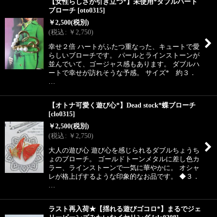
【女性らしさが引き立つ*】未使用*ダブルハート
ブローチ
[
oto0315
]
￥
2,500
(税別)
(
税込
:
￥
2,750
)
幸せ２倍 ハートがふたつ重なった、キュートで愛
らしいブローチです。 パールとラインストーンが
並んでいて、ゴージャス感もあります。 ダブルハ
ートで幸せが訪れそうな予感。 サイズ* 約３．
…
【オトナ可愛く遊び心*】Dead stock*蝶ブローチ
[
clo0315
]
￥
2,500
(税別)
(
税込
:
￥
2,750
)
大人の遊び心 遊び心を感じられるダブルちょうち
ょのブローチ。 ゴールドトーンメタルに差し色カ
ラー、ラインストーンで一気に華やかに。 オシャ
レが格上げするような印象的なお品です。 ◆３．
…
ラスト再入荷★【揺れる遊びゴコロ*】まるでジェ