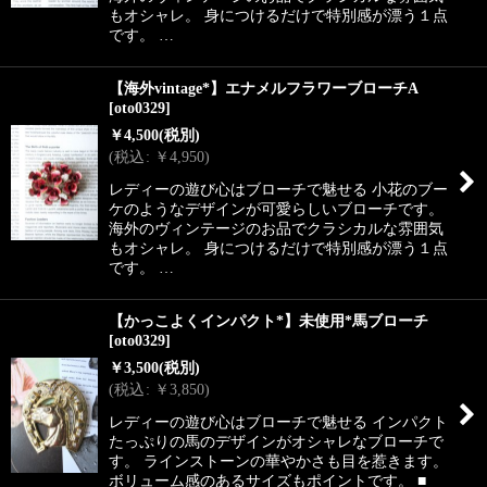
もオシャレ。 身につけるだけで特別感が漂う１点
です。 …
【海外vintage*】エナメルフラワーブローチA
[
oto0329
]
￥
4,500
(税別)
(
税込
:
￥
4,950
)
レディーの遊び心はブローチで魅せる 小花のブー
ケのようなデザインが可愛らしいブローチです。
海外のヴィンテージのお品でクラシカルな雰囲気
もオシャレ。 身につけるだけで特別感が漂う１点
です。 …
【かっこよくインパクト*】未使用*馬ブローチ
[
oto0329
]
￥
3,500
(税別)
(
税込
:
￥
3,850
)
レディーの遊び心はブローチで魅せる インパクト
たっぷりの馬のデザインがオシャレなブローチで
す。 ラインストーンの華やかさも目を惹きます。
ボリューム感のあるサイズもポイントです。 ■