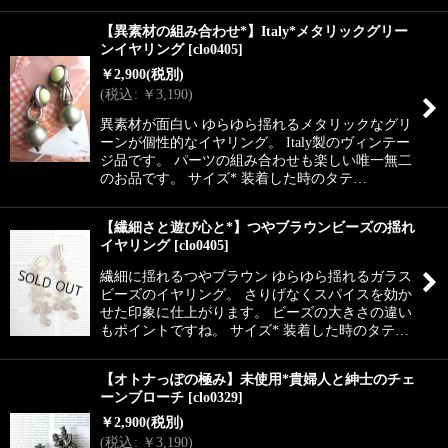
【異素材の組み合わせ*】Italy*メタリックグリー
ンイヤリング
[
clo0405
]
￥
2,900
(税別)
(
税込
:
￥
3,190
)
異素材が面白い ゆらゆら揺れるメタリックなグリ
ーンが個性的なイヤリング。 Italy製のヴィンテー
ジ品です。 パーツの組み合わせも楽しい唯一無二
のお品です。 サイズ* 装着した時のタテ…
【繊細さと遊び心と*】つやブラウンビーズの揺れ
イヤリング
[
clo0405
]
繊細に揺れるつやブラウン ゆらゆら揺れるガラス
ビーズのイヤリング。 さりげなくスパイスを効か
せた印象に仕上がります。 ビーズの大きさの違い
もポイントですね。 サイズ* 装着した時のタテ…
【オトナっぽの極み】未使用*貴婦人と紳士のチェ
ーンブローチ
[
clo0329
]
￥
2,900
(税別)
(
税込
:
￥
3,190
)