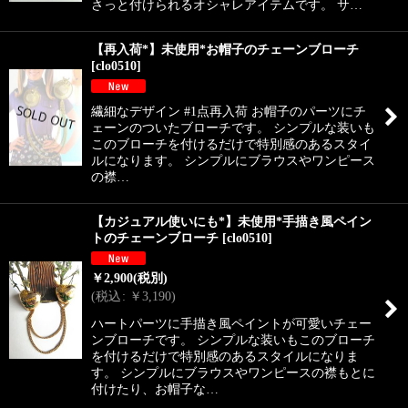
さっと付けられるオシャレアイテムです。 サ…
【再入荷*】未使用*お帽子のチェーンブローチ
[
clo0510
]
繊細なデザイン #1点再入荷 お帽子のパーツにチ
ェーンのついたブローチです。 シンプルな装いも
このブローチを付けるだけで特別感のあるスタイ
ルになります。 シンプルにブラウスやワンピース
の襟…
【カジュアル使いにも*】未使用*手描き風ペイン
トのチェーンブローチ
[
clo0510
]
￥
2,900
(税別)
(
税込
:
￥
3,190
)
ハートパーツに手描き風ペイントが可愛いチェー
ンブローチです。 シンプルな装いもこのブローチ
を付けるだけで特別感のあるスタイルになりま
す。 シンプルにブラウスやワンピースの襟もとに
付けたり、お帽子な…