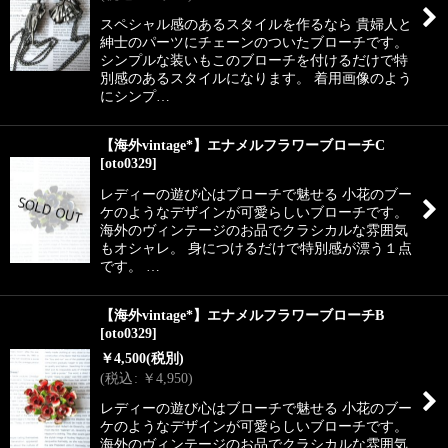
スペシャル感のあるスタイルを作るなら 貴婦人と
紳士のパーツにチェーンのついたブローチです。
シンプルな装いもこのブローチを付けるだけで特
別感のあるスタイルになります。 着用画像のよう
にシンプ…
【海外vintage*】エナメルフラワーブローチC
[
oto0329
]
レディーの遊び心はブローチで魅せる 小花のブー
ケのようなデザインが可愛らしいブローチです。
海外のヴィンテージのお品でクラシカルな雰囲気
もオシャレ。 身につけるだけで特別感が漂う１点
です。 …
【海外vintage*】エナメルフラワーブローチB
[
oto0329
]
￥
4,500
(税別)
(
税込
:
￥
4,950
)
レディーの遊び心はブローチで魅せる 小花のブー
ケのようなデザインが可愛らしいブローチです。
海外のヴィンテージのお品でクラシカルな雰囲気