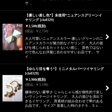
サ…
【優しい差し色*】未使用*ニュアンスグリーンイ
ヤリング
[
clo0329
]
￥
2,500
(税別)
(
税込
:
￥
2,750
)
大人可愛いニュアンスカラー 優しいグリーンのニ
ュアンスカラーが魅力的なイヤリング。 大人の遊
びを感じられるカットもいい感じ。 原色ではない
ので色んなお洋服に合わせやすいお品です。 サ
イ…
【ゆらり目を奪う*】ミニメタルパーツイヤリング
[
clo0329
]
￥
2,900
(税別)
(
税込
:
￥
3,190
)
嫌味のない豪華さ じゃらじゃら感が個性的で楽し
いヴィンテージイヤリング。 大人の遊びを演出で
きるイヤリング。 異素材の組み合わせで華のある
お品です。 サイズ* 装着した時のタテ５．５ｃ…