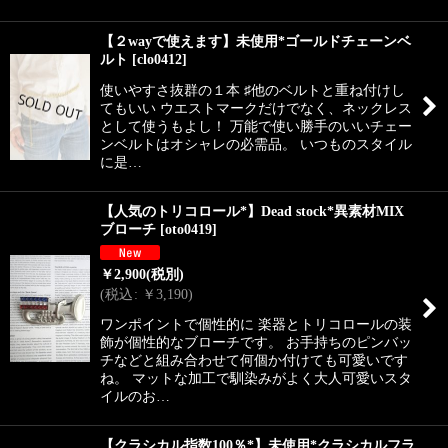
【２wayで使えます】未使用*ゴールドチェーンベ
ルト
[
clo0412
]
使いやすさ抜群の１本 ♯他のベルトと重ね付けし
てもいい ウエストマークだけでなく、ネックレス
として使うもよし！ 万能で使い勝手のいいチェー
ンベルトはオシャレの必需品。 いつものスタイル
に是…
【人気のトリコロール*】Dead stock*異素材MIX
ブローチ
[
oto0419
]
￥
2,900
(税別)
(
税込
:
￥
3,190
)
ワンポイントで個性的に 楽器とトリコロールの装
飾が個性的なブローチです。 お手持ちのピンバッ
チなどと組み合わせて何個か付けても可愛いです
ね。 マットな加工で馴染みがよく大人可愛いスタ
イルのお…
【クラシカル指数100％*】未使用*クラシカルフラ