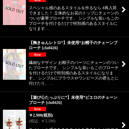
スペシャル感のあるスタイルを作るなら #再入荷
できました！ 立体的なお花のトップにチェーンの
ついが豪華ブローチです。 シンプルな装いもこの
ブローチを付けるだけで特別感のあるスタイルに
なります…
【胸きゅんレトロ*】未使用*お帽子のチェーンブ
ローチ
[
clo0426
]
繊細なデザイン お帽子のパーツにチェーンのつい
たブローチです。 シンプルな装いもこのブローチ
を付けるだけで特別感のあるスタイルになりま
す。 シンプルにブラウスやワンピースの襟もとに
付けたり、…
【遊び心たっぷりに*】未使用*ピエロのチェーン
ブローチ
[
clo0426
]
￥
2,900
(税別)
(
税込
:
￥
3,190
)