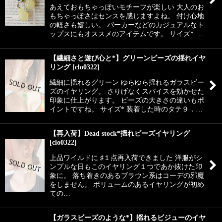
あえておもちゃっぽいモチーフが楽しい 大人のお
もちゃっぽさはセンスを感じますよね。 付け心地
の軽さも嬉しい。 パーカーなどのカジュアルなト
ップスにもオススメのアイテムです。 サイズ* …
【繊細さと遊び心と*】グリーンビーズの揺れイヤ
リング
[
clo0322
]
繊細に揺れるグリーン ゆらゆら揺れるガラスビー
ズのイヤリング。 さりげなくスパイスを効かせた
印象に仕上がります。 ビーズの大きさの違いもポ
イントですね。 サイズ* 装着した時のタテ９．…
【再入荷】Dead stock*揺れビーズイヤリング
[
clo0322
]
上品ワイルドに ♯１点再入荷できました 洋服がシ
ンプルな日もこのイヤリング１つであか抜けた印
象に。 落ち着きのあるブラウン系はコーデの邪魔
をしません。 ボリュームのあるイヤリングが初め
ての…
【ガラスビーズのような*】揺れるビジューのイヤ