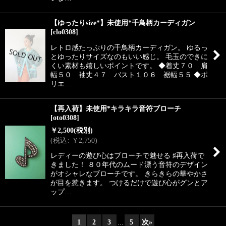
【ゆったりsize*】未使用*千鳥柄カーディガン
[
clo0308
]
レトロ感たっぷりの千鳥柄カーディガン。 ゆるっ
とゆったりサイズなのもいい感じ。 毛玉のできに
くい素材も嬉しいポイントです。 ◆着丈７０ 肩
幅５０ 袖丈４７ バスト１０６ 裾幅５５ ◆ポ
リエ…
【再入荷】未使用*キラキラ音符ブローチ
[
oto0308
]
￥
2,500
(税別)
(
税込
:
￥
2,750
)
レディーの遊び心はブローチで魅せる ♯再入荷で
きました！ ８０年代のムード漂う音符のデザイン
がオシャレなブローチです。 きらきらの華やかさ
が目を惹きます。 つけるだけで遊び心がグンとア
ップ…
1
2
3
...
5
次
»