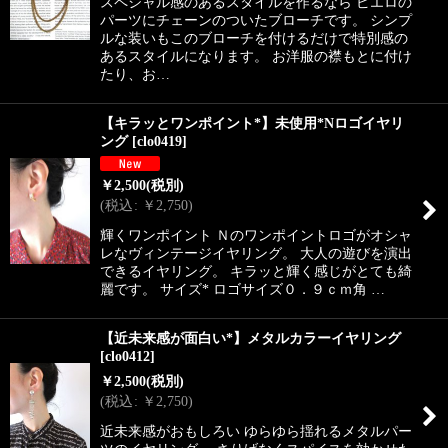
スペシャル感のあるスタイルを作るなら ピエロの
パーツにチェーンのついたブローチです。 シンプ
ルな装いもこのブローチを付けるだけで特別感の
あるスタイルになります。 お洋服の襟もとに付け
たり、お…
【キラッとワンポイント*】未使用*Nロゴイヤリ
ング
[
clo0419
]
￥
2,500
(税別)
(
税込
:
￥
2,750
)
輝くワンポイント Ｎのワンポイントロゴがオシャ
レなヴィンテージイヤリング。 大人の遊びを演出
できるイヤリング。 キラッと輝く感じがとても綺
麗です。 サイズ* ロゴサイズ０．９ｃｍ角 …
【近未来感が面白い*】メタルカラーイヤリング
[
clo0412
]
￥
2,500
(税別)
(
税込
:
￥
2,750
)
近未来感がおもしろい ゆらゆら揺れるメタルパー