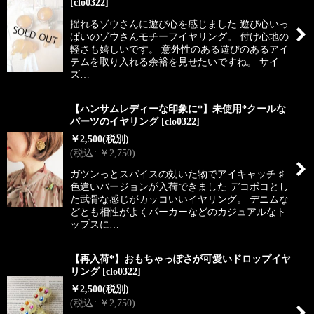
[
clo0322
]
揺れるゾウさんに遊び心を感じました 遊び心いっ
ぱいのゾウさんモチーフイヤリング。 付け心地の
軽さも嬉しいです。 意外性のある遊びのあるアイ
テムを取り入れる余裕を見せたいですね。 サイ
ズ…
【ハンサムレディーな印象に*】未使用*クールな
パーツのイヤリング
[
clo0322
]
￥
2,500
(税別)
(
税込
:
￥
2,750
)
ガツンっとスパイスの効いた物でアイキャッチ ♯
色違いバージョンが入荷できました デコボコとし
た武骨な感じがカッコいいイヤリング。 デニムな
どとも相性がよくパーカーなどのカジュアルなト
ップスに…
【再入荷*】おもちゃっぽさが可愛いドロップイヤ
リング
[
clo0322
]
￥
2,500
(税別)
(
税込
:
￥
2,750
)