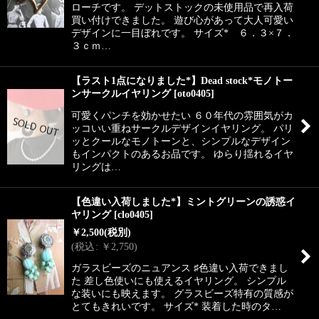
ローチです。 デットストックの未使用品で再入荷
買い付けできました。 遊び心があって大人可愛い
デザインに一目ぼれです。 サイズ* ６．３×７．
３ｃｍ…
【ラスト1点になりました*】Dead stock*モノトー
ンサークルイヤリング
[
oto0405
]
可愛くパンチを効かせたい ６０年代の雰囲気がカ
ッコいい重ねサークルデザインイヤリング。 パリ
ッとクールなモノトーンと、シンプルなデザイン
もインパクトのあるお品です。 ゆらり揺れるイヤ
リングは…
【色違い入荷しました*】ミントグリーンの誘惑イ
ヤリング
[
clo0405
]
￥
2,500
(税別)
(
税込
:
￥
2,750
)
ガラスビーズのニュアンス ♯色違い入荷できまし
た 差し色使いにも使えるイヤリング。 シンプル
な装いにも映えます。 グラスビーズ特有の質感が
とてもきれいです。 サイズ* 装着した時のタ…