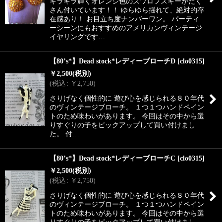
キラキラ輝くオレンジ色のスワロフスキーがたく
さん付いています！！ ゆらゆら揺れて、絶対的存
在感あり！ お目立ち度ナンバーワン。 パーティ
ーシーンにもおすすめのアメリカンヴィンテージ
イヤリングです…
【80’s*】Dead stock*レディーブローチD
[
clo0315
]
￥
2,500
(税別)
(
税込
:
￥
2,750
)
さりげなく個性的に 遊び心を感じられる８０年代
のヴィンテージブローチ。 １つ１つハンドペイン
トのため味わいがあります。 今回はその中から選
りすぐりの子をピックアップして買い付けまし
た。 付…
【80’s*】Dead stock*レディーブローチC
[
clo0315
]
￥
2,500
(税別)
(
税込
:
￥
2,750
)
さりげなく個性的に 遊び心を感じられる８０年代
のヴィンテージブローチ。 １つ１つハンドペイン
トのため味わいがあります。 今回はその中から選
りすぐりの子をピックアップして買い付けまし