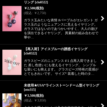
リング
[
clo0322
]
￥
2,500
(税別)
(
税込
:
￥
2,750
)
ガラス玉みたいな表情 ♯パープルがエレガント ガ
ラス玉のようなニュアンスに見えるイヤリング。
ガラスではないのであつかいやすく、大人の遊び
を演出できるイヤリング。 異素材の組み合わせで
華や…
【再入荷】アイスブルーの誘惑イヤリング
[
clo0322
]
ガラスビーズのニュアンス ♯１点再入荷できまし
た 差し色使いにも使えるイヤリング。 シンプル
な装いにも映えます。 グラスビーズ特有の質感が
とてもきれいです。 サイズ* 装着した時のタ…
未使用★USA*ラインストーンドーム型イヤリング
[
oto315
]
￥
3,500
(税別)
(
税込
:
￥
3,850
)