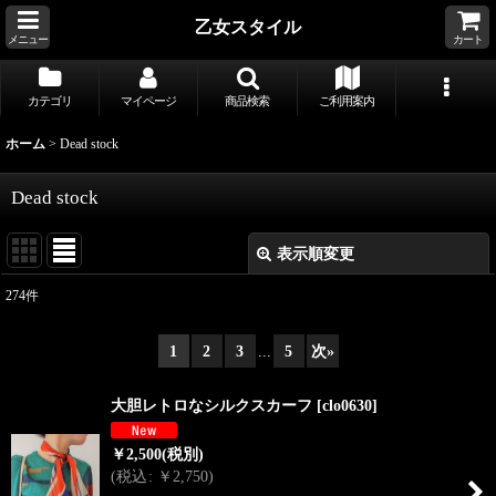
乙女スタイル
メニュー
カート
カテゴリ
マイページ
商品検索
ご利用案内
ホーム
>
Dead stock
Dead stock
表示順変更
閉じる
274
件
表示数
:
1
2
3
...
5
次
»
並び順
:
大胆レトロなシルクスカーフ
[
clo0630
]
絞り込む
￥
2,500
(税別)
(
税込
:
￥
2,750
)