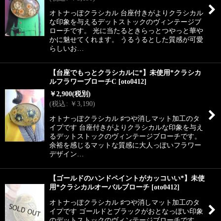
オトナっぽクラシカル 台座付きがよりクラシカル
な印象を与えるデットストックのヴィンテージブ
ローチです。 光に当たるときらっとつやっと華や
かに魅せてくれます。 うるうるとした質感が可愛
らしいお…
【台座でもっとクラシカルに*】未使用*クラシカ
ルフラワーブローチC
[
oto0412
]
￥
2,900
(税別)
(
税込
:
￥
3,190
)
オトナっぽクラシカル ♯つや消しマット加工のタ
イプです 台座付きがよりクラシカルな印象を与え
るデットストックのヴィンテージブローチです。
余裕を感じるマットな質感に大人っぽいフラワー
デザイン…
【ゴールドのハンドペイントがカッコいい*】未使
用*クラシカルオーバルブローチ
[
oto0412
]
オトナっぽクラシカル ♯つや消しマット加工のタ
イプです ゴールドとブラックがおとなっぽい印象
のデットストックのヴィンテージブローチです。