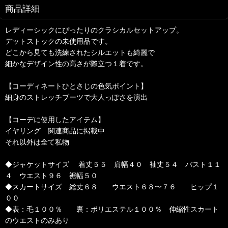
商品詳細
レディーシックにぴったりのクラシカルセットアップ。
デットストックの未使用品です。
どこから見ても洗練されたシルエットも綺麗で
細かなデザイン性の高さが際立つ１着です。
【コーディネートひとさじの色気ポイント】
細身のストレッチブーツで大人っぽさを演出
【コーデに使用したアイテム】
イヤリング 関連商品に掲載中
それ以外は全て私物
◆ジャケットサイズ 着丈５５ 肩幅４０ 袖丈５４ バスト１１
４ ウエスト９６ 裾幅５０
◆スカートサイズ 総丈６８ ウエスト６８〜７６ ヒップ１
００
◆表：毛１００％ 裏：ポリエステル１００％ 伸縮性スカート
のウエストのみあり