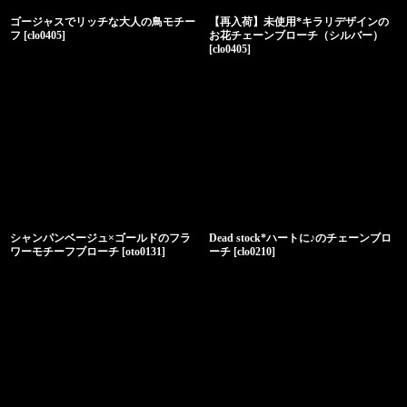
ゴージャスでリッチな大人の鳥モチー
【再入荷】未使用*キラリデザインの
フ
[
clo0405
]
お花チェーンブローチ（シルバー）
[
clo0405
]
シャンパンベージュ×ゴールドのフラ
Dead stock*ハートに♪のチェーンブロ
ワーモチーフブローチ
[
oto0131
]
ーチ
[
clo0210
]