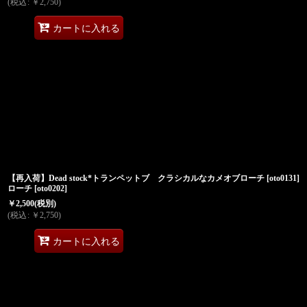
(
税込
:
￥
2,750
)
カートに入れる
【再入荷】Dead stock*トランペットブ
クラシカルなカメオブローチ
[
oto0131
]
ローチ
[
oto0202
]
￥
2,500
(税別)
(
税込
:
￥
2,750
)
カートに入れる