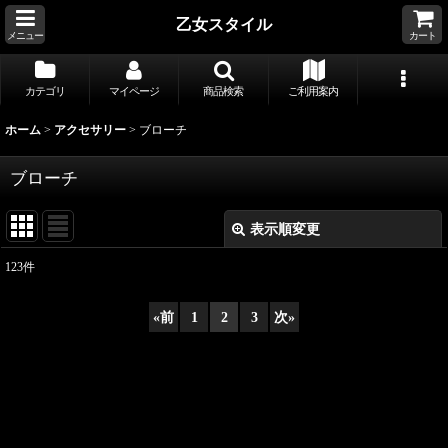
乙女スタイル
メニュー
カート
カテゴリ
マイページ
商品検索
ご利用案内
ホーム
>
アクセサリー
>
ブローチ
ブローチ
表示順変更
閉じる
123
件
表示数
:
«
前
1
2
3
次
»
並び順
:
絞り込む