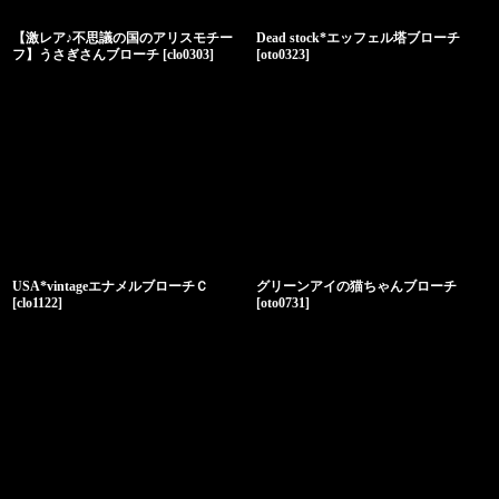
【激レア♪不思議の国のアリスモチー
Dead stock*エッフェル塔ブローチ
フ】うさぎさんブローチ
[
clo0303
]
[
oto0323
]
USA*vintageエナメルブローチＣ
グリーンアイの猫ちゃんブローチ
[
clo1122
]
[
oto0731
]