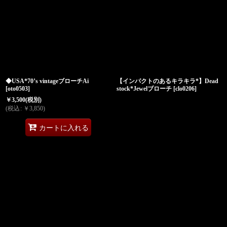
◆USA*70’s vintageブローチAi
【インパクトのあるキラキラ*】Dead
[
oto0503
]
stock*Jewelブローチ
[
clo0206
]
￥
3,500
(税別)
(
税込
:
￥
3,850
)
カートに入れる