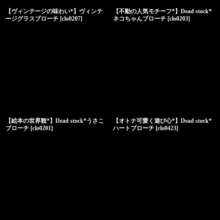
【ヴィンテージの味わい*】ヴィンテ
【不動の人気モチーフ*】Dead stock*
ージグラスブローチ
[
clo0207
]
ネコちゃんブローチ
[
clo0203
]
【絵本の世界観*】Dead stock*うさこ
【オトナ可愛く遊び心*】Dead stock*
ブローチ
[
clo0201
]
ハートブローチ
[
clo0423
]