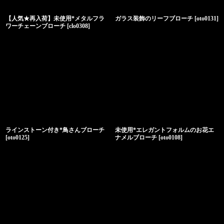
【人気★再入荷】未使用*メタルフラ
ガラス装飾のリーフブローチ
[
oto0131
]
ワーチェーンブローチ
[
clo0308
]
ラインストーン付き*鳥さんブローチ
未使用*エレガントフォルムのお花エ
[
oto0125
]
ナメルブローチ
[
oto0108
]