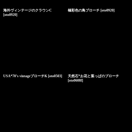
海外ヴィンテージのクラウンC
極彩色の鳥ブローチ
[
oto0920
]
[
oto0920
]
USA*70’s vintageブローチK
[
oto0503
]
天然石*お花と葉っぱのブローチ
[
oto0608f
]