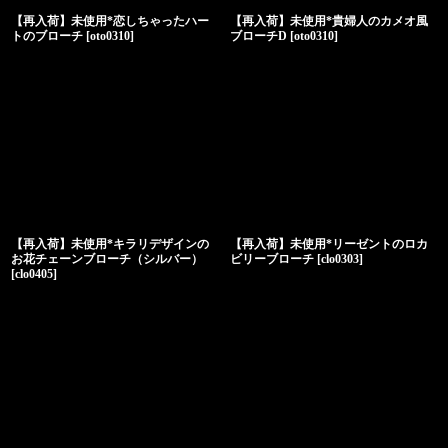
【再入荷】未使用*恋しちゃったハー
【再入荷】未使用*貴婦人のカメオ風
トのブローチ
[
oto0310
]
ブローチD
[
oto0310
]
【再入荷】未使用*キラリデザインの
【再入荷】未使用*リーゼントのロカ
お花チェーンブローチ（シルバー）
ビリーブローチ
[
clo0303
]
[
clo0405
]