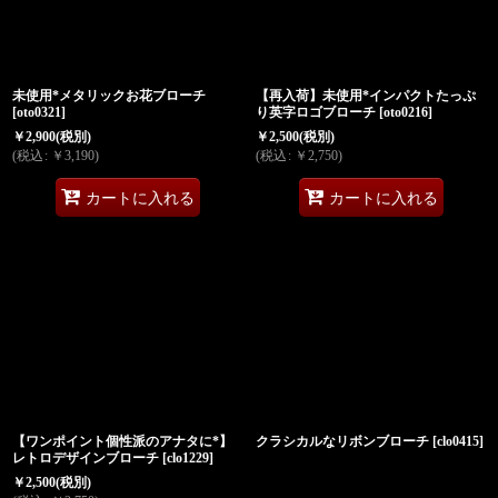
未使用*メタリックお花ブローチ
【再入荷】未使用*インパクトたっぷ
[
oto0321
]
り英字ロゴブローチ
[
oto0216
]
￥
2,900
(税別)
￥
2,500
(税別)
(
税込
:
￥
3,190
)
(
税込
:
￥
2,750
)
カートに入れる
カートに入れる
【ワンポイント個性派のアナタに*】
クラシカルなリボンブローチ
[
clo0415
]
レトロデザインブローチ
[
clo1229
]
￥
2,500
(税別)