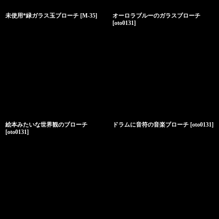
未使用*緑ガラス玉ブローチ
[
M-35
]
オーロラブルーのガラスブローチ
[
oto0131
]
絵本みたいな世界観のブローチ
ドラムに音符の音楽ブローチ
[
oto0131
]
[
oto0131
]