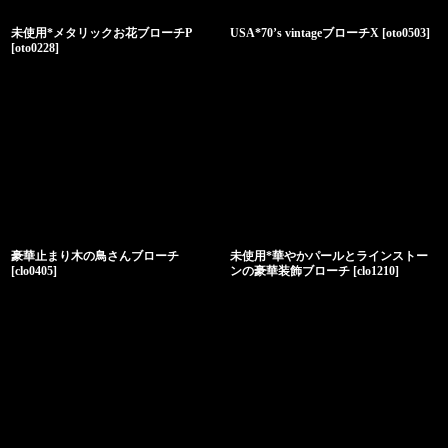
未使用*メタリックお花ブローチP
USA*70’s vintageブローチX
[
oto0503
]
[
oto0228
]
豪華止まり木の鳥さんブローチ
未使用*華やかパールとラインストー
[
clo0405
]
ンの豪華装飾ブローチ
[
clo1210
]