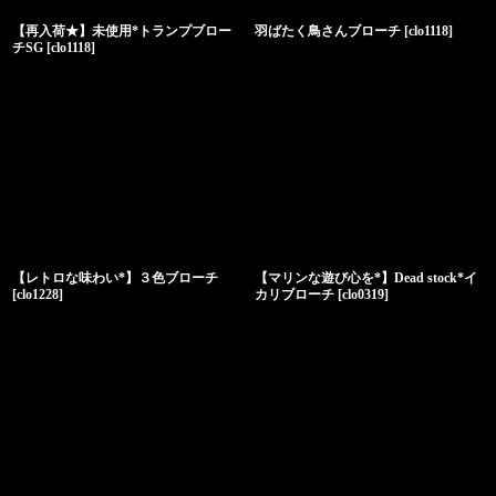
【再入荷★】未使用*トランプブロー
羽ばたく鳥さんブローチ
[
clo1118
]
チSG
[
clo1118
]
【レトロな味わい*】３色ブローチ
【マリンな遊び心を*】Dead stock*イ
[
clo1228
]
カリブローチ
[
clo0319
]