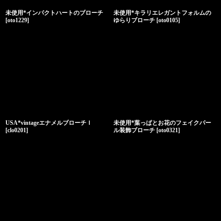
未使用*インパクトハートのブローチ
未使用*キラリエレガントフォルムの
[
oto1229
]
ゆらりブローチ
[
oto0105
]
USA*vintageエナメルブローチＩ
未使用*葉っぱとお花のフェイクパー
[
clo0201
]
ル装飾ブローチ
[
oto0321
]