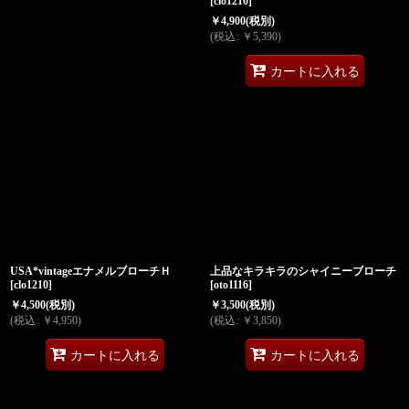
[
clo1210
]
￥
4,900
(税別)
(
税込
:
￥
5,390
)
カートに入れる
USA*vintageエナメルブローチＨ
上品なキラキラのシャイニーブローチ
[
clo1210
]
[
oto1116
]
￥
4,500
(税別)
￥
3,500
(税別)
(
税込
:
￥
4,950
)
(
税込
:
￥
3,850
)
カートに入れる
カートに入れる