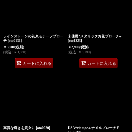
ラインストーンの花束モチーフブロー
未使用*メタリックお花ブローチw
チ
[
oto0131
]
[
oto1223
]
￥
3,500
(税別)
￥
2,900
(税別)
(
税込
:
￥
3,850
)
(
税込
:
￥
3,190
)
カートに入れる
カートに入れる
高貴な輝きを貴女に
[
oto0920
]
USA*vintageエナメルブローチＦ