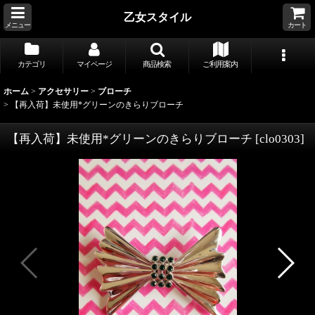
乙女スタイル
メニュー
カート
カテゴリ
マイページ
商品検索
ご利用案内
ホーム
>
アクセサリー
>
ブローチ
>
【再入荷】未使用*グリーンのきらりブローチ
【再入荷】未使用*グリーンのきらりブローチ
[
clo0303
]