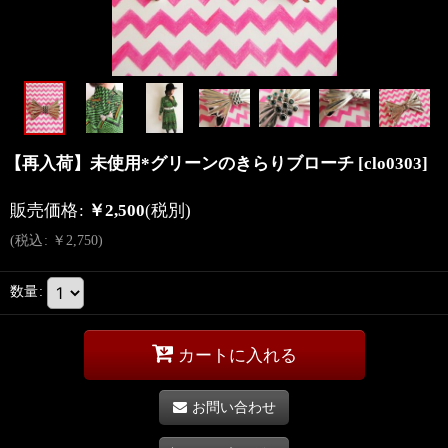
【再入荷】未使用*グリーンのきらりブローチ
[
clo0303
]
販売価格
:
￥
2,500
(税別)
(
税込
:
￥
2,750
)
数量
:
カートに入れる
お問い合わせ