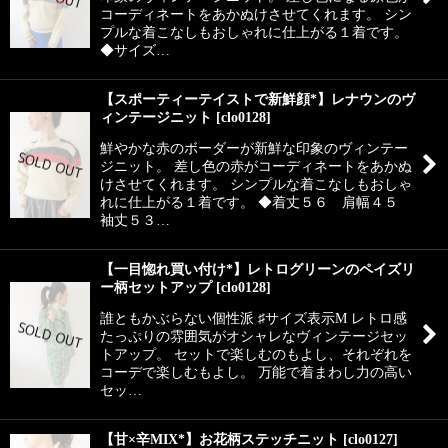
コーディネートをあかぬけさせてくれます。 シン
プルな着こなしもおしゃれに仕上がる１着です。
◆サイズ…
【スポーティーテイストで新鮮顔*】レナウンのヴ
ィンテージニット
[
clo0128
]
鮮やかな赤のボーダーが新鮮な印象のヴィンテー
ジニット。 差し色の赤がコーディネートをあかぬ
けさせてくれます。 シンプルな着こなしもおしゃ
れに仕上がる１着です。 ◆着丈５６ 肩幅４５
袖丈５３…
【一目惚れ買い付け*】レトログリーンのペイズリ
ー柄セットアップ
[
clo0128
]
誰ともかぶらない個性派 ♯サイズ表示M レトロ感
たっぷりの雰囲気がオシャレなヴィンテージセッ
トアップ。 セットで楽しむのもよし、それぞれを
コーデで楽しむもよし。 万能で着まわし力の高い
セッ…
【甘×辛MIX*】お花柄ステッチニット
[
clo0127
]