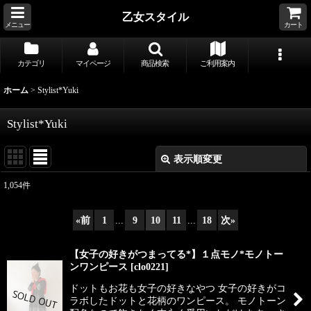
乙女スタイル
メニュー
カート
カテゴリ
マイページ
商品検索
ご利用案内
ホーム
>
Stylist*Yuki
Stylist*Yuki
表示順変更
閉じる
1,054
件
表示数
:
«
前
1
...
9
10
11
...
18
次
»
並び順
:
【女子の好きがつまってる*】１点モノ*モノトー
ンワンピース
[
clo0221
]
絞り込む
ドットもお花も女子の好きなやつ 女子の好きがコ
ラボしたドットと花柄のワンピース。 モノトーン