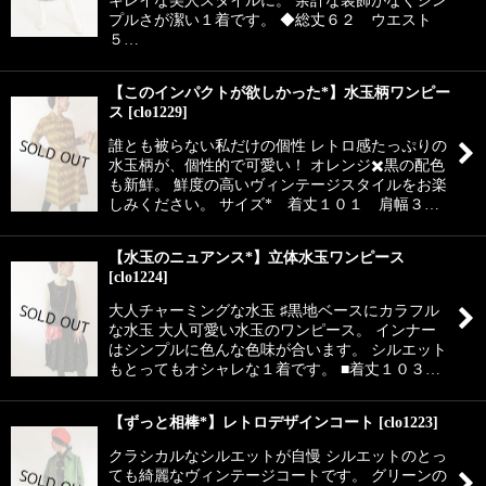
キレイな美人スタイルに。 余計な装飾がなくシン
プルさが潔い１着です。 ◆総丈６２ ウエスト
５…
【このインパクトが欲しかった*】水玉柄ワンピー
ス
[
clo1229
]
誰とも被らない私だけの個性 レトロ感たっぷりの
水玉柄が、個性的で可愛い！ オレンジ✖️黒の配色
も新鮮。 鮮度の高いヴィンテージスタイルをお楽
しみください。 サイズ* 着丈１０１ 肩幅３…
【水玉のニュアンス*】立体水玉ワンピース
[
clo1224
]
大人チャーミングな水玉 ♯黒地ベースにカラフル
な水玉 大人可愛い水玉のワンピース。 インナー
はシンプルに色んな色味が合います。 シルエット
もとってもオシャレな１着です。 ■着丈１０３…
【ずっと相棒*】レトロデザインコート
[
clo1223
]
クラシカルなシルエットが自慢 シルエットのとっ
ても綺麗なヴィンテージコートです。 グリーンの