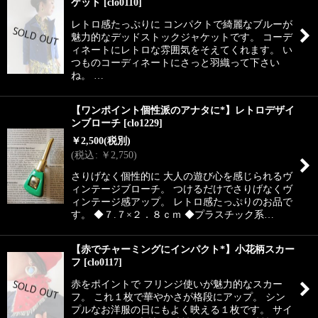
ケット
[
clo0110
]
レトロ感たっぷりに コンパクトで綺麗なブルーが
魅力的なデッドストックジャケットです。 コーデ
ィネートにレトロな雰囲気をそえてくれます。 い
つものコーディネートにさっと羽織って下さい
ね。 …
【ワンポイント個性派のアナタに*】レトロデザイ
ンブローチ
[
clo1229
]
￥
2,500
(税別)
(
税込
:
￥
2,750
)
さりげなく個性的に 大人の遊び心を感じられるヴ
ィンテージブローチ。 つけるだけでさりげなくヴ
ィンテージ感アップ。 レトロ感たっぷりのお品で
す。 ◆７.７×２．８ｃｍ ◆プラスチック系…
【赤でチャーミングにインパクト*】小花柄スカー
フ
[
clo0117
]
赤をポイントで フリンジ使いが魅力的なスカー
フ。 これ１枚で華やかさが格段にアップ。 シン
プルなお洋服の日にもよく映える１枚です。 サイ