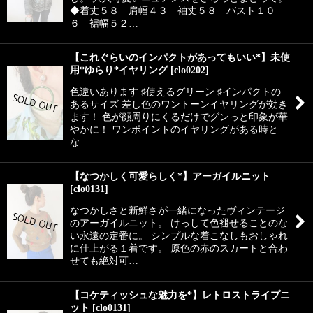
◆着丈５８ 肩幅４３ 袖丈５８ バスト１０
６ 裾幅５２…
【これぐらいのインパクトがあってもいい*】未使
用*ゆらり*イヤリング
[
clo0202
]
色違いあります ♯使えるグリーン ♯インパクトの
あるサイズ 差し色のワントーンイヤリングが効き
ます！ 色が顔周りにくるだけでグンっと印象が華
やかに！ ワンポイントのイヤリングがある時と
な…
【なつかしく可愛らしく*】アーガイルニット
[
clo0131
]
なつかしさと新鮮さが一緒になったヴィンテージ
のアーガイルニット。 けっして色褪せることのな
い永遠の定番に。 シンプルな着こなしもおしゃれ
に仕上がる１着です。 原色の赤のスカートと合わ
せても絶対可…
【コケティッシュな魅力を*】レトロストライプニ
ット
[
clo0131
]