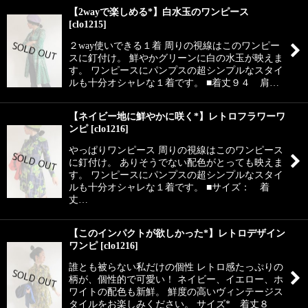
【2wayで楽しめる*】白水玉のワンピース
[
clo1215
]
２way使いできる１着 周りの視線はこのワンピー
スに釘付け。 鮮やかグリーンに白の水玉が映えま
す。 ワンピースにパンプスの超シンプルなスタイ
ルも十分オシャレな１着です。 ■着丈９４ 肩…
【ネイビー地に鮮やかに咲く*】レトロフラワーワ
ンピ
[
clo1216
]
やっぱりワンピース 周りの視線はこのワンピース
に釘付け。 ありそうでない配色がとっても映えま
す。 ワンピースにパンプスの超シンプルなスタイ
ルも十分オシャレな１着です。 ■サイズ： 着
丈…
【このインパクトが欲しかった*】レトロデザイン
ワンピ
[
clo1216
]
誰とも被らない私だけの個性 レトロ感たっぷりの
柄が、個性的で可愛い！ ネイビー、イエロー、ホ
ワイトの配色も新鮮。 鮮度の高いヴィンテージス
タイルをお楽しみください。 サイズ* 着丈８