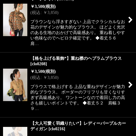
￥
3,500
(税別)
(
税込
:
￥
3,850
)
ブラウンなら浮きすぎない 上品でクラシカルなお
花のデザインが魅力的なブラウス。 ほどよく光沢
のある生地のおかげで高級感あり。 重ね着しやす
い色味なのでヘビロテ確定です。 ◆着丈５６
肩…
【格を上げる装飾*】重ね襟のヘプラムブラウス
[
clo0208
]
￥
3,500
(税別)
(
税込
:
￥
3,850
)
ブラウスで格上げする 上品な重ねデザインが魅力
的なブラウス。 ボーダーのフリフリも甘くなりす
ぎず高級感あり。 ワントーンなので着回し力の高
さも嬉しいポイントです。 ◆着丈５２ 肩幅３
９…
【大人可愛く羽織りたい*】レディーパープルカー
ディガン
[
clo0216
]