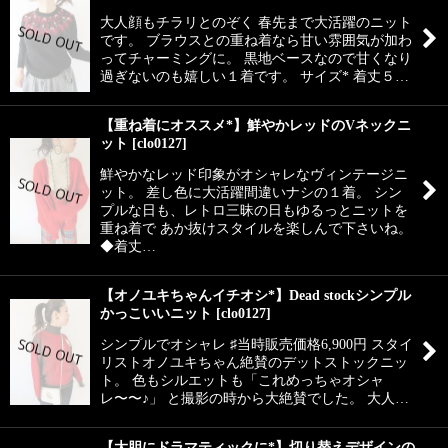
大人顔もチラリとのぞく 春先まで大活躍のニット
です。 ブラウスとの重ね着なら甘い雰囲気が加わ
ってチャーミングに。 黒地ベースなので甘くなり
過ぎないのも嬉しい１着です。 サイズ* 着丈５…
【重ね着にオススメ*】鮮やかレッドのVネックニ
ット
[
clo0127
]
鮮やかなレッド印象がオシャレなヴィンテージニ
ット。 差し色に大活躍間違いナシの１着。 シン
プルな日も、レトロ三昧の日もゆるっとニットを
重ね着で あか抜けスタイルを楽しんで下さいね。
◆着丈…
【オノユキちゃんイチオシ*】Dead stockシンプル
かっこいいニット
[
clo0127
]
シンプルでオシャレ ♯当時販売価格6,900円 スタイ
リストオノユキちゃん絶賛のデットストックニッ
ト。 色もシルエットも「これめっちゃオシャ
レ〜〜♪」 と撮影の時から大絶賛でした。 大人…
【大胆にドラマティックに*】切り替えデザインの