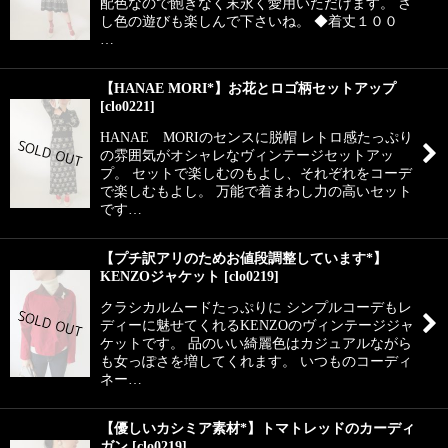
配色なので飽きなく末永く愛用いただけます。 さ
し色の遊びも楽しんで下さいね。 ◆着丈１００
…
【HANAE MORI*】お花とロゴ柄セットアップ
[
clo0221
]
HANAE MORIのセンスに脱帽 レトロ感たっぷり
の雰囲気がオシャレなヴィンテージセットアッ
プ。 セットで楽しむのもよし、それぞれをコーデ
で楽しむもよし。 万能で着まわし力の高いセット
です…
【プチ訳アリのためお値段調整しています*】
KENZOジャケット
[
clo0219
]
クラシカルムードたっぷりに シンプルコーデもレ
ディーに魅せてくれるKENZOのヴィンテージジャ
ケットです。 品のいい綺麗色はカジュアルながら
も女っぽさを増してくれます。 いつものコーディ
ネー…
【優しいカシミア素材*】トマトレッドのカーディ
ガン
[
clo0219
]