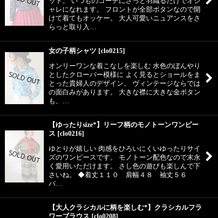
ット。 いつものコーデにさっと羽織るだけでオシ
ャレになれます。 フロントが全部ボタンなので開
けて着てもオッケー。 大人可愛いニュアンスをさ
らっと取り入…
女の子柄シャツ
[
clo0215
]
オンリーワンな着こなしを楽しむ 水色のぼんやり
としたクローバー模様に よく見るとショールをま
とった貴婦人のデザイン。 ヴィンテージならでは
の面白みがあります。 大きな襟に大きな金ボタン
も、…
【ゆったりsize*】リーフ柄のモノトーンワンピー
ス
[
clo0216
]
ゆとりが嬉しい 肉感をひろいにくいゆったりサイ
ズのワンピースです。 モノトーン配色なので末永
く愛用いただけます。 さし色の遊びも楽しんで下
さいね。 ◆着丈１１０ 肩幅４８ 袖丈５６
バ…
【大人クラシカルに柄を楽しむ*】クラシカルフラ
ワーブラウス
[
clo0208
]