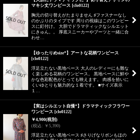
マキシ丈ワンピース
[
clo0122
]
胸元の切り替えがたまりません ♯ファスナーなし
のかぶりのタイプです 周りの視線はこのワンピー
スに釘付け。 大胆でドラマティックなシルエット
にきゅん。。 厚底スニーカーやブーツと一緒に合
わせ…
【ゆったりめsize*】アートな花柄ワンピース
[
clo0122
]
浮足立たない黒地ベース 大人のレディーにも難な
く楽しめる花柄のワンピース。 黒地ベースに鮮や
かな色彩配色がとっても映えます。 肉感を拾いに
くいゆとりも魅力的な１着です。 ■サイズ表示
１…
【実はシルエット自慢*】ドラマティックフラワー
ワンピース
[
clo0122
]
￥
4,900
(税別)
(
税込
:
￥
5,390
)
浮足立たない黒地ベース ♯さりげなリボンもほの