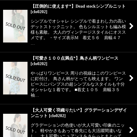
【圧倒的に使えます*】Dead stockシンプルニット
[
clo0202
]
シンプルでオシャレ シンプルで着まわし力の高い
デットストックニット。 色もシルエットも編み模
様も素敵。 大人のヴィンテージスタイルにオスス
メです。 ・サイズ表示M 着丈５６ 肩幅４７
…
【可愛さ１００点満点*】鳥さん柄ワンピース
[
clo0202
]
やっぱりワンピース 周りの視線はこのワンピース
に釘付け。 鳥さん柄がとっても映えます。 ワン
ピースにパンプスの超シンプルなスタイルも十分
オシャレな１着です。 ■着丈１０５ 肩幅３５
袖…
【大人可愛く羽織りたい*】グラデーションデザイ
ンニット
[
clo0202
]
グラデーションの色使いが大人可愛い印象のニッ
ト。 軽やかさもあって春先にも大活躍間違いな
し。 大人可愛いニュアンスをさらっとまとって。