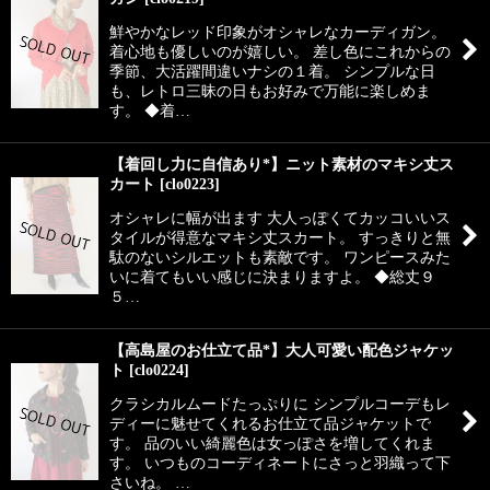
鮮やかなレッド印象がオシャレなカーディガン。
着心地も優しいのが嬉しい。 差し色にこれからの
季節、大活躍間違いナシの１着。 シンプルな日
も、レトロ三昧の日もお好みで万能に楽しめま
す。 ◆着…
【着回し力に自信あり*】ニット素材のマキシ丈ス
カート
[
clo0223
]
オシャレに幅が出ます 大人っぽくてカッコいいス
タイルが得意なマキシ丈スカート。 すっきりと無
駄のないシルエットも素敵です。 ワンピースみた
いに着てもいい感じに決まりますよ。 ◆総丈９
５…
【高島屋のお仕立て品*】大人可愛い配色ジャケッ
ト
[
clo0224
]
クラシカルムードたっぷりに シンプルコーデもレ
ディーに魅せてくれるお仕立て品ジャケットで
す。 品のいい綺麗色は女っぽさを増してくれま
す。 いつものコーディネートにさっと羽織って下
さいね。 …