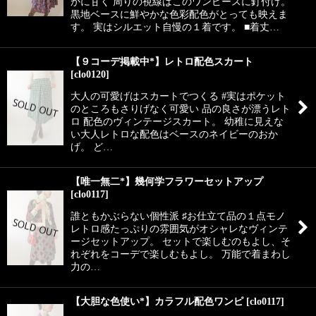
かに甘く 周りの視線はこのワンピースに釘付け。
黒地ベースに鮮やかな色彩配色がとっても映えま
す。 実はシルエット自慢の１着です。 ■着丈…
【９コーデ掲載中*】レトロ配色スカート
[
clo0120
]
大人の可愛げはスカートでつくる #実はポケット
のところもさりげなく可愛い 品の良さが漂うレト
ロ 配色のヴィンテージスカート。 幼稚に見えな
い大人レトロな配色はベースのネイビーのおか
げ。 ど…
【唯一無二*】幾何学フラワーセットアップ
[
clo0117
]
誰ともかぶらない個性派 ♯お仕立て品の１点モノ
レトロ感たっぷりの雰囲気がオシャレなヴィンテ
ージセットアップ。 セットで楽しむのもよし、そ
れぞれをコーデで楽しむもよし。 万能で着まわし
力の…
【大胆な色使い*】カラフル配色ワンピ
[
clo0117
]