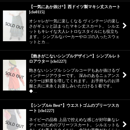
【一気にあか抜け*】西ドイツ製マキシ丈スカート
[
clo0115
]
オシャレが一気に楽しくなる ヴィンテージの楽し
さがギュッと詰まったマキシ丈スカート。 シルエ
ットもキレイな大人レトロなスタイルにも役立ち
ます。 シンプルなパーカーやロゴの入ったスウェ
ットとカ…
【飽きがこないシンプルデザイン*】シンプルレト
ロアウター
[
clo1227
]
飽きないシンプル シンプルコーデもあか抜けるヴ
ィンテージアウターです。 深みのあるニュアンス
カラーは鮮度を増してくれます。 お手持ちのお洋
服と共に末永くお楽しみいただける１着です。
◆…
【シンプルis Best*】ウエストゴムのプリーツスカ
ート
[
clo1227
]
ネイビーの品格 上品で控えめな感じが好印象なレ
ディーのためのプリーツスカート。 シルエットも