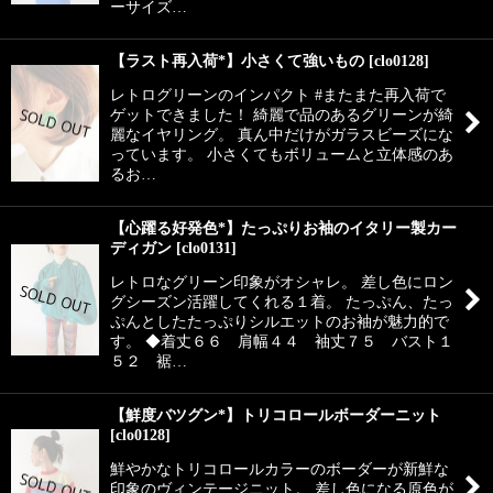
ーサイズ…
【ラスト再入荷*】小さくて強いもの
[
clo0128
]
レトログリーンのインパクト #またまた再入荷で
ゲットできました！ 綺麗で品のあるグリーンが綺
麗なイヤリング。 真ん中だけがガラスビーズにな
っています。 小さくてもボリュームと立体感のあ
るお…
【心躍る好発色*】たっぷりお袖のイタリー製カー
ディガン
[
clo0131
]
レトロなグリーン印象がオシャレ。 差し色にロン
グシーズン活躍してくれる１着。 たっぷん、たっ
ぷんとしたたっぷりシルエットのお袖が魅力的で
す。 ◆着丈６６ 肩幅４４ 袖丈７５ バスト１
５２ 裾…
【鮮度バツグン*】トリコロールボーダーニット
[
clo0128
]
鮮やかなトリコロールカラーのボーダーが新鮮な
印象のヴィンテージニット。 差し色になる原色が