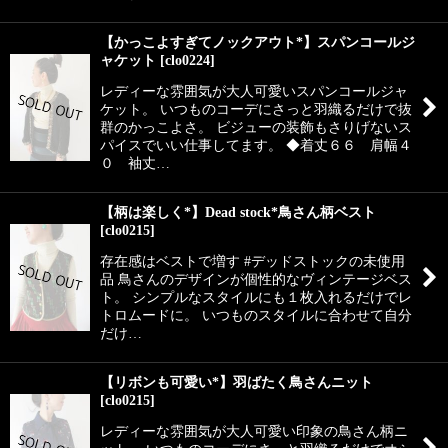
【かっこよすぎてノックアウト*】スパンコールジ
ャケット
[
clo0224
]
レディーな雰囲気が大人可愛いスパンコールジャ
ケット。 いつものコーデにさっと羽織るだけで抜
群のかっこよさ。 ビジューの装飾もさりげないス
パイスでいい仕事してます。 ◆着丈６６ 肩幅４
０ 袖丈…
【柄は楽しく*】Dead stock*鳥さん柄ベスト
[
clo0215
]
存在感はベストで増す #デッドストックの未使用
品 鳥さんのデザインが個性的なヴィンテージベス
ト。 シンプルなスタイルにも１枚入れるだけでレ
トロムードに。 いつものスタイルに合わせて自分
だけ…
【リボンも可愛い*】羽ばたく鳥さんニット
[
clo0215
]
レディーな雰囲気が大人可愛い印象の鳥さん柄ニ