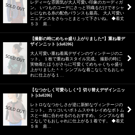
レディーな雰囲気が大人可愛い印象のカーディガ
ン。 いつものコーデにさっと羽織るだけでオシャ
レになれる糸の配色バランスも最高。 大人可愛い
ニュアンスをさらっとまとって下さいね。 ◆着丈
５３ 肩…
【撮影の時にめちゃ盛り上がりました*】重ね着デ
ザインニット
[
clo0206
]
大人可愛い重ね着風デザインのヴィンテージのニ
ット。 １枚で重ね着スタイル完成。 撮影の時に
実物着たほうがさらに可愛くてめちゃくちゃ盛り
上がりました＾＾ シンプルな着こなしでもおしゃ
れに仕上がる１…
【なつかしく可愛らしく*】切り替えデザインニッ
ト
[
clo0206
]
レトロななつかしさが逆に新鮮なヴィンテージの
ニット。 カッコいいボトムスやキレイめなボトム
スと一緒に合わせるのもおすすめ。 シンプルな着
こなしでもおしゃれに仕上がる１着です。 ◆着丈
５８ 肩…