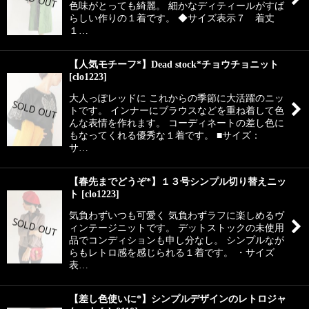
色味がとっても綺麗。 細かなディティールがすば
らしい作りの１着です。 ◆サイズ表示７ 着丈
１…
【人気モチーフ*】Dead stock*チョウチョニット
[
clo1223
]
大人っぽレッドに これからの季節に大活躍のニッ
トです。 インナーにブラウスなどを重ね着して色
んな表情を作れます。 コーディネートの差し色に
もなってくれる優秀な１着です。 ■サイズ：
サ…
【春先までどうぞ*】１３号シンプル切り替えニッ
ト
[
clo1223
]
気負わずいつも可愛く 気負わずラフに楽しめるヴ
ィンテージニットです。 デットストックの未使用
品でコンディションも申し分なし。 シンプルなが
らもレトロ感を感じられる１着です。 ・サイズ
表…
【差し色使いに*】シンプルデザインのレトロジャ