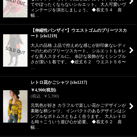
てやぼったくならないシルエット。 大人可愛いヴ
ィンテージを演出しましょう。 ◆着丈５４ 肩
幅…
【伸縮性バンザイ*】ウエストゴムのプリーツスカ
ート
[
clo1219
]
大人の品格 上品で控えめな感じが好印象なレディ
ーのためのプリーツスカート。 シルエットもキレ
イな美人スタイルに。 余計な装飾がなくシンプル
さが潔い１着です。 ◆総丈６２ ウエスト５６〜
…
レトロ花かごシャツ
[
clo1217
]
￥
4,900
(税別)
(
税込
:
￥
5,390
)
元気色が好き カラフルで楽しい花かごデザインが
素敵な柄シャツ。 インパクトのあるデザインはシ
ンプルなボトムスともよく合うます。 大人レトロ
も時々こういう遊び心が必要。 ◆着丈６２ 肩
幅…