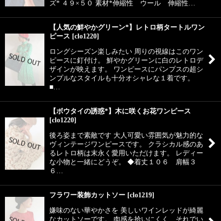
ズ* ４９×５０ 素材*伸縮性 ウール 伸縮性…
【人気の鮮やかグリーン*】レトロ柄タートルワン
ピース
[
clo1220
]
ロングシーズン楽しみたい 周りの視線はこのワン
ピースに釘付け。 鮮やかグリーンに白のレトロデ
ザインが映えます。 ワンピースにパンプスの超シ
ンプルなスタイルも十分オシャレな１着です。
■…
【ボウタイの誘惑*】木に咲くお花ワンピース
[
clo1220
]
後ろ姿まで素敵です 大人可愛い雰囲気が魅力的な
ヴィンテージワンピースです。 クラシカル感のあ
るレトロ柄は末永く愛用いただけます。 レディー
な小物と一緒にどうぞ。 ◆着丈１０６ 肩幅３
６…
フラワー装飾カットソー
[
clo1219
]
嫌味のない華やかさを 美しいワインレッドが綺麗
なカットソーです。 肉感を拾いにくく、それでい