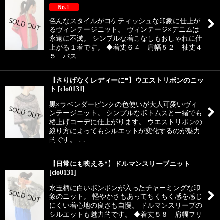
色んなスタイルがコケティッシュな印象に仕上が
るヴィンテージニット。 ヴィンテージ×デニムは
永遠に不滅。 シンプルな着こなしもおしゃれに仕
上がる１着です。 ◆着丈６４ 肩幅５２ 袖丈４
５ バス…
【さりげなくレディーに*】ウエストリボンのニッ
ト
[
clo0131
]
黒×ラベンダーピンクの色使いが大人可愛いヴィ
ンテージニット。 シンプルなボトムスと一緒でも
格上げコーデに仕上がります。 ウエストリボンの
絞り方によってもシルエットが変化するのが魅力
的です。 …
【日常にも映える*】ドルマンスリーブニット
[
clo0131
]
水玉柄に白いポンポンが入ったチャーミングな印
象のニット。 軽やかさもあってちくちく感を感じ
にくい着心地の良さも自慢。 ドルマンスリーブの
シルエットも魅力的です。 ◆着丈５８ 肩幅フリ