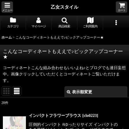
乙女スタイル
メニュー
カート
カテゴリ
マイページ
商品検索
ご利用案内
ホーム
>
こんなコーディネートもええで♪ピックアップコーナー★
こんなコーディネートもええで♪ピックアップコーナー
★
コーディネートこんな組み合わせもいいよね♪とブログでも連日妄想
中。画像クリックしていただくとコーディネートご覧いただけま
す。
表示順変更
閉じる
28
件
表示数
:
インパクトフラワーブラウス
[
clo0223
]
並び順
:
圧倒的インパクト #ゆったりサイズ インパクトの