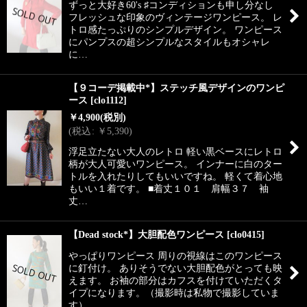
ずっと大好き60's ♯コンディションも申し分なし
フレッシュな印象のヴィンテージワンピース。 レ
トロ感たっぷりのシンプルデザイン。 ワンピース
にパンプスの超シンプルなスタイルもオシャレ
に…
【９コーデ掲載中*】ステッチ風デザインのワンピ
ース
[
clo1112
]
￥
4,900
(税別)
(
税込
:
￥
5,390
)
浮足立たない大人のレトロ 軽い黒ベースにレトロ
柄が大人可愛いワンピース。 インナーに白のター
トルを入れたりしてもいいですね。 軽くて着心地
もいい１着です。 ■着丈１０１ 肩幅３７ 袖
丈…
【Dead stock*】大胆配色ワンピース
[
clo0415
]
やっぱりワンピース 周りの視線はこのワンピース
に釘付け。 ありそうでない大胆配色がとっても映
えます。 お袖の部分はカフスを付けていただくタ
イプになります。（撮影時は私物で撮影していま
す） …