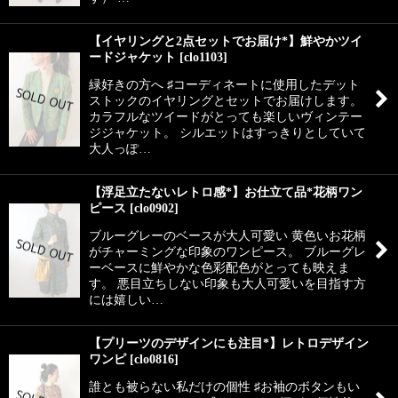
【イヤリングと2点セットでお届け*】鮮やかツイ
ードジャケット
[
clo1103
]
緑好きの方へ ♯コーディネートに使用したデット
ストックのイヤリングとセットでお届けします。
カラフルなツイードがとっても楽しいヴィンテー
ジジャケット。 シルエットはすっきりとしていて
大人っぽ…
【浮足立たないレトロ感*】お仕立て品*花柄ワン
ピース
[
clo0902
]
ブルーグレーのベースが大人可愛い 黄色いお花柄
がチャーミングな印象のワンピース。 ブルーグレ
ーベースに鮮やかな色彩配色がとっても映えま
す。 悪目立ちしない印象も大人可愛いを目指す方
には嬉しい…
【プリーツのデザインにも注目*】レトロデザイン
ワンピ
[
clo0816
]
誰とも被らない私だけの個性 ♯お袖のボタンもい