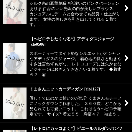
シルク糸の豪華刺繍 #色違いのピンクバージョン
あります 品のいい光沢の白が美しいブラウス。
カジュアルにデニムと合わせても品良く仕上がり
ます。 女性の美しさを引き出してくれる１着で
す。 …
【ヘビロテしたくなる*】アディダスジャージ
[
clo0506
]
スポーティーでタイトめなシルエットがオシャレ
なアディダスのジャージ。 着心地の良さと動きや
すさは言わずもがな。 レトロコーデには欠かせな
いジャージはおさえておきたい１着です。 ◆着丈
６２ 肩…
くまさんニットカーディガン
[
clo1127
]
優しくてほのかに甘いのが気分 くまさんモチーフ
にノックダウンされました。 ３６０度、どこから
見られても可愛いニット。 これはもうヘビロテ確
定です。 サイズ* 着丈５５ 肩幅４７ 袖丈５…
【レトロにカッコよく*】ピエールカルダンパンツ