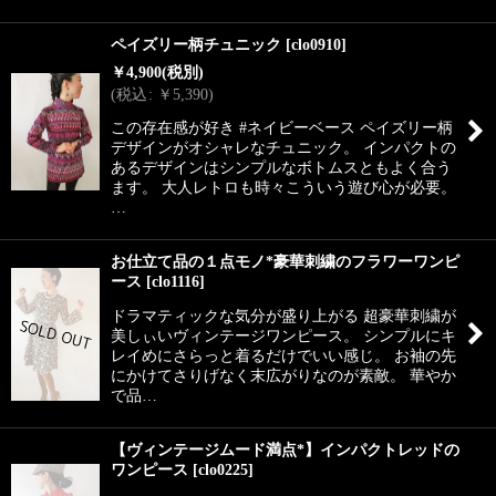
ペイズリー柄チュニック
[
clo0910
]
￥
4,900
(税別)
(
税込
:
￥
5,390
)
この存在感が好き #ネイビーベース ペイズリー柄
デザインがオシャレなチュニック。 インパクトの
あるデザインはシンプルなボトムスともよく合う
ます。 大人レトロも時々こういう遊び心が必要。
…
お仕立て品の１点モノ*豪華刺繍のフラワーワンピ
ース
[
clo1116
]
ドラマティックな気分が盛り上がる 超豪華刺繍が
美しぃいヴィンテージワンピース。 シンプルにキ
レイめにさらっと着るだけでいい感じ。 お袖の先
にかけてさりげなく末広がりなのが素敵。 華やか
で品…
【ヴィンテージムード満点*】インパクトレッドの
ワンピース
[
clo0225
]