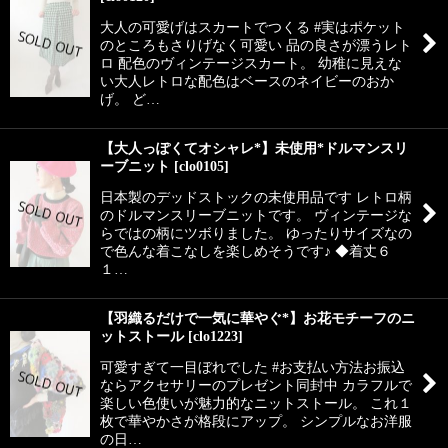
大人の可愛げはスカートでつくる #実はポケット
のところもさりげなく可愛い 品の良さが漂うレト
ロ 配色のヴィンテージスカート。 幼稚に見えな
い大人レトロな配色はベースのネイビーのおか
げ。 ど…
【大人っぽくてオシャレ*】未使用*ドルマンスリ
ーブニット
[
clo0105
]
日本製のデッドストックの未使用品です レトロ柄
のドルマンスリーブニットです。 ヴィンテージな
らではの柄にツボりました。 ゆったりサイズなの
で色んな着こなしを楽しめそうです♪ ◆着丈６
１…
【羽織るだけで一気に華やぐ*】お花モチーフのニ
ットストール
[
clo1223
]
可愛すぎて一目ぼれでした #お支払い方法お振込
ならアクセサリーのプレゼント同封中 カラフルで
楽しい色使いが魅力的なニットストール。 これ１
枚で華やかさが格段にアップ。 シンプルなお洋服
の日…