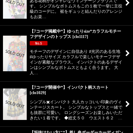
ある花柄がオシャレなヴィンテージブラウスで
す。 シンプルなボトムスもこの１枚で一挙に主役
絞り込む
級のコーデに。 裾をギュッと結んだりのアレンジ
もお楽…
【7コーデ掲載中*】ゆったりsize*カラフルモチー
フデザインのトップス
[
clo1117
]
モチーフのデザインに自信あり ♯光沢のある生地
♯ゆったりサイズ カラフルで楽しいモチーフデザ
インが素敵なブラウス。 インパクトのあるデザイ
ンはシンプルなボトムスともよく合うます。 大
人…
【7コーデ開催中*】インパクト柄スカート
[
clo1029
]
シンプル✖️インパクト 大人カッコいい印象のヴィ
ンテージスカート。 シンプルなトップスと一緒で
も抜群に可愛い。 ロングシーズンお楽しみいただ
きたい１着です。 ◆総丈５０ ウエスト６２ …
【垢抜けたい方に*】差し色ボーダーカーディガン