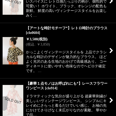
いスパイスに レトロ感たっぷりの柄が、個性的で
可愛い！ ホワイト、ブラック、オレンジの配色も
新鮮。 鮮度の高いヴィンテージスタイルをお楽し
みく…
【アートな時計モチーフ*】レトロ時計のブラウス
[
clo0604
]
￥
3,500
(税別)
(
税込
:
￥
3,850
)
かっこよくヴィンテージスタイルを 上品でクラシ
カルな時計のデザインが魅力的なブラウス。 ほど
よく光沢のある生地のおかげで高級感あり。 コー
ディネートに使いやすい色味なのでヘビロテ確定
です。 …
【豪華１点モノはお呼ばれにも*】レースフラワー
ワンピース
[
clo914
]
ドラマティックな気分が盛り上がる 超豪華刺繍が
美しぃいヴィンテージワンピース。 シンプルにキ
レイめにさらっと着るだけでいい感じ。 お袖の先
にかけてさりげなく末広がりなのが素敵。 華やか
で品…