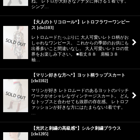
ね。 レトロが大好きなアナタに捧げる１着です。
シンプ…
【大人のトリコロール*】レトロフラワーワンピー
ス
[
clo1103
]
レトロムードたっぷりに 大人可愛いレトロ柄がお
しゃれなワンピース。 これからの季節のお供にも
出番多いこと間違いなし。 大人可愛いレトロの世
界をお楽しみ下さい。 ■着丈８８ 肩幅３８
袖…
【マリン好きな方へ*】ヨット柄ラップスカート
[
clo1102
]
マリンが好き レトロムードのあるヨットのパッチ
ワークがオシャレなヴィンテージスカート。 どん
なトップスと合わせても抜群の存在感。 レトロフ
ァッションが好きな方にはたまらない1着です。
…
【光沢と刺繍の高級感*】シルク刺繍ブラウス
[
clo1205
]