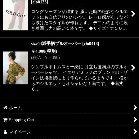
[
clo0123
]
ロングシーズン活躍する 履いた時の絶妙なシルエ
ットにも自信アリのパンツ。 レトロ感がありなが
ら抜けたスタイルが作れます。 デニムのように履
き着回し力の高い１本です。 ◆サイズ* 丈１０…
size44派手柄プルオーバー
[
clo0418
]
￥
4,900
(税別)
(
税込
:
￥
5,390
)
シンプルボトムスと一緒に 目立ち度満点のプルオ
ーバーシャツ。 イタリアミラノのブランドのデザ
イン技術提携により作られているようです。 横か
らのシルエットもオシャレな１着です。 ◆着丈
６…
ホーム
Shopping Cart
マイページ