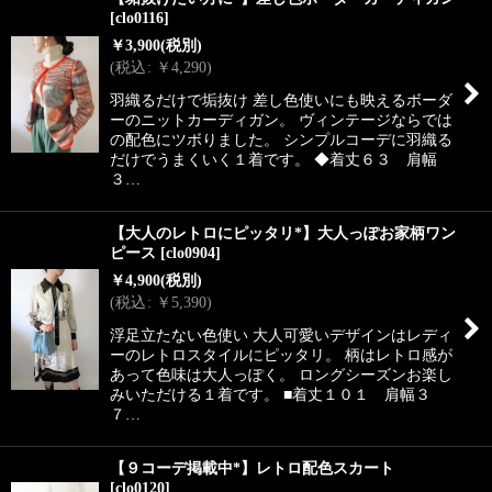
[
clo0116
]
￥
3,900
(税別)
(
税込
:
￥
4,290
)
羽織るだけで垢抜け 差し色使いにも映えるボーダ
ーのニットカーディガン。 ヴィンテージならでは
の配色にツボりました。 シンプルコーデに羽織る
だけでうまくいく１着です。 ◆着丈６３ 肩幅
３…
【大人のレトロにピッタリ*】大人っぽお家柄ワン
ピース
[
clo0904
]
￥
4,900
(税別)
(
税込
:
￥
5,390
)
浮足立たない色使い 大人可愛いデザインはレディ
ーのレトロスタイルにピッタリ。 柄はレトロ感が
あって色味は大人っぽく。 ロングシーズンお楽し
みいただける１着です。 ■着丈１０１ 肩幅３
７…
【９コーデ掲載中*】レトロ配色スカート
[
clo0120
]