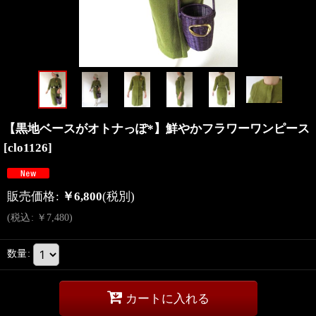
【黒地ベースがオトナっぽ*】鮮やかフラワーワンピース
[
clo1126
]
販売価格
:
￥
6,800
(税別)
(
税込
:
￥
7,480
)
数量
:
カートに入れる