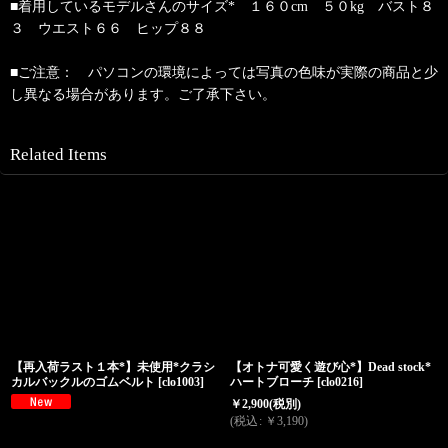
■着用しているモデルさんのサイズ* １６０cm ５０kg バスト８
３ ウエスト６６ ヒップ８８
■ご注意： パソコンの環境によっては写真の色味が実際の商品と少
し異なる場合があります。ご了承下さい。
Related Items
【再入荷ラスト１本*】未使用*クラシ
【オトナ可愛く遊び心*】Dead stock*
カルバックルのゴムベルト
[
clo1003
]
ハートブローチ
[
clo0216
]
￥
2,900
(税別)
(
税込
:
￥
3,190
)