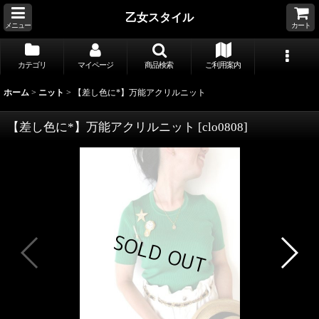
乙女スタイル
メニュー
カート
カテゴリ
マイページ
商品検索
ご利用案内
ホーム
>
ニット
>
【差し色に*】万能アクリルニット
【差し色に*】万能アクリルニット
[
clo0808
]