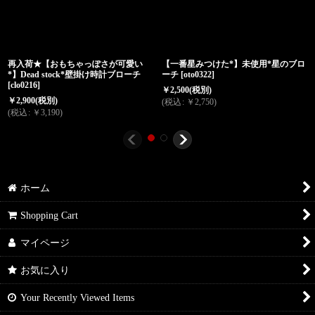
再入荷★【おもちゃっぽさが可愛い
【一番星みつけた*】未使用*星のブロ
*】Dead stock*壁掛け時計ブローチ
ーチ
[
oto0322
]
[
clo0216
]
￥
2,500
(税別)
￥
2,900
(税別)
(
税込
:
￥
2,750
)
(
税込
:
￥
3,190
)
ホーム
Shopping Cart
マイページ
お気に入り
Your Recently Viewed Items