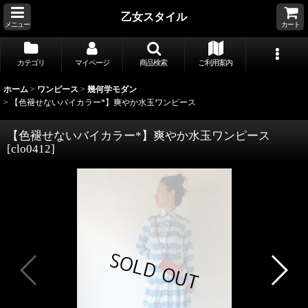
乙女スタイル
メニュー
カート
カテゴリ
マイページ
商品検索
ご利用案内
ホーム
>
ワンピース
>
幾何学モダン
>
【色褪せないバイカラー*】爽やか水玉ワンピース
【色褪せないバイカラー*】爽やか水玉ワンピース
[
clo0412
]