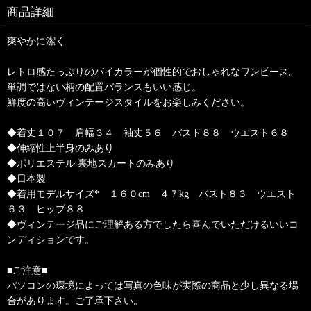
商品詳細
爽やかに潔く
レトロ感たっぷりのバイカラーが個性的でおしゃれなワンピース。
単調ではない柄の配置バランスもいい感じ。
鮮度の高いヴィンテージスタイルをお楽しみください。
◆着丈１０７ 肩幅３４ 袖丈５６ バスト８８ ウエスト６８
◆伸縮性上半身のみあり
◆ポリエステル 裏地スカートのみあり
◆日本製
◆着用モデルサイズ* １６０cm ４７kg バスト８３ ウエスト
６３ ヒップ８８
◆ヴィンテージ品にご理解ある方でしたら喜んでいただけるいいコ
ンディションです。
■ご注意■
パソコンの環境によっては写真の色味が実際の商品と少し異なる場
合があります。ご了承下さい。