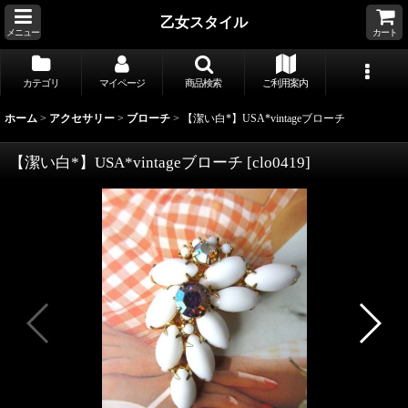
乙女スタイル
メニュー
カート
カテゴリ
マイページ
商品検索
ご利用案内
ホーム
>
アクセサリー
>
ブローチ
>
【潔い白*】USA*vintageブローチ
【潔い白*】USA*vintageブローチ
[
clo0419
]