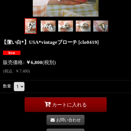
【潔い白*】USA*vintageブローチ
[
clo0419
]
販売価格
:
￥
6,800
(税別)
(
税込
:
￥
7,480
)
数量
:
カートに入れる
お問い合わせ