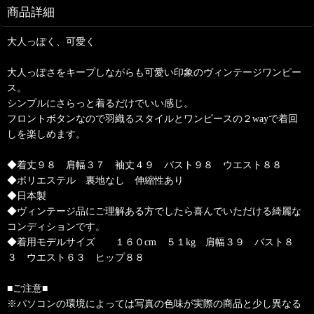
商品詳細
大人っぽく、可愛く
大人っぽさをキープしながらも可愛い印象のヴィンテージワンピー
ス。
シンプルにさらっと着るだけでいい感じ。
フロントボタンなので羽織るスタイルとワンピースの２wayで着回
しを楽しめます。
◆着丈９８ 肩幅３７ 袖丈４９ バスト９８ ウエスト８８
◆ポリエステル 裏地なし 伸縮性あり
◆日本製
◆ヴィンテージ品にご理解ある方でしたら喜んでいただける綺麗な
コンディションです。
◆着用モデルサイズ １６０cm ５１kg 肩幅３９ バスト８
３ ウエスト６３ ヒップ８８
■ご注意■
※パソコンの環境によっては写真の色味が実際の商品と少し異なる