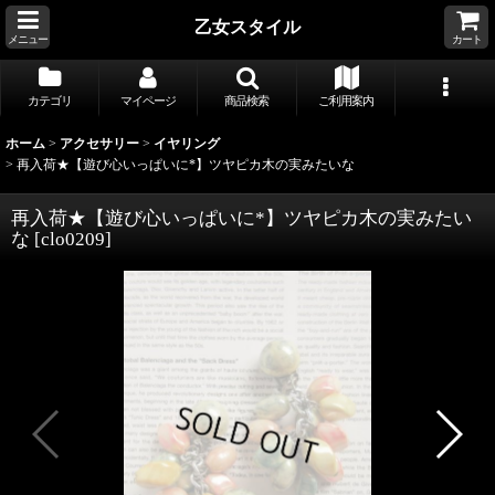
乙女スタイル
メニュー
カート
カテゴリ
マイページ
商品検索
ご利用案内
ホーム
>
アクセサリー
>
イヤリング
>
再入荷★【遊び心いっぱいに*】ツヤピカ木の実みたいな
再入荷★【遊び心いっぱいに*】ツヤピカ木の実みたい
な
[
clo0209
]