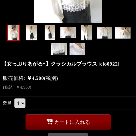
【女っぷりあがる*】クラシカルブラウス
[
clo0922
]
販売価格
:
￥
4,500
(税別)
(
税込
:
￥
4,950
)
数量
:
カートに入れる