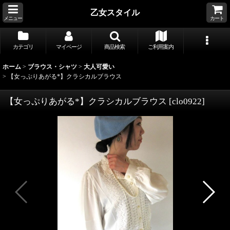
乙女スタイル
メニュー
カート
カテゴリ
マイページ
商品検索
ご利用案内
ホーム
>
ブラウス・シャツ
>
大人可愛い
>
【女っぷりあがる*】クラシカルブラウス
【女っぷりあがる*】クラシカルブラウス
[
clo0922
]