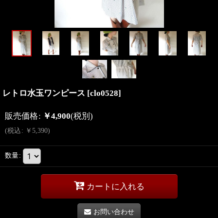
レトロ水玉ワンピース
[
clo0528
]
販売価格
:
￥
4,900
(税別)
(
税込
:
￥
5,390
)
数量
:
カートに入れる
お問い合わせ