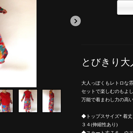
とびきり大
大人っぽくもレトロな
セットで楽しむのもよ
万能で着まわし力の高
◆トップスサイズ* 着
３４(伸縮性あり)
◆スカート丈７６ ウ