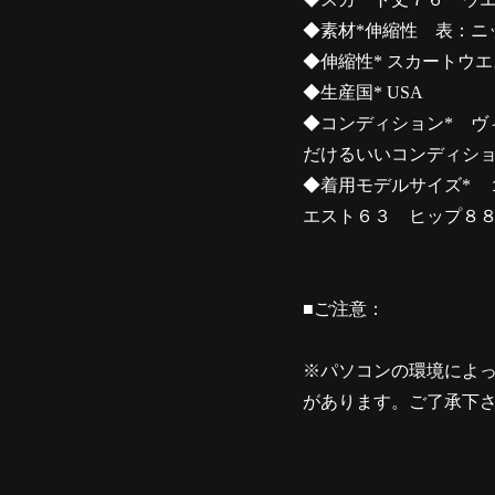
◆素材*伸縮性 表：
◆伸縮性* スカートウ
◆生産国* USA
◆コンディション* ヴ
だけるいいコンディシ
◆着用モデルサイズ* 
エスト６３ ヒップ８
■ご注意：
※パソコンの環境によ
があります。ご了承下