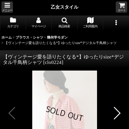
乙女スタイル
メニュー
カート
カテゴリ
マイページ
商品検索
ご利用案内
ホーム
>
ブラウス・シャツ
>
幾何学モダン
>
【ヴィンテージ愛を語りたくなる*】ゆったりsize*デジタル千鳥柄シャツ
【ヴィンテージ愛を語りたくなる*】ゆったりsize*デジ
タル千鳥柄シャツ
[
clo0224
]