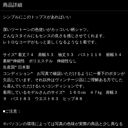
商品詳細
シンプルにこのトップスがあればいい
潔いツートーンの色使いがカッコいい柄シャツ。
どんなスタイルにもセンスの良さを感じさせてくれます。
レトロなコーデがもっと楽しくなるような１着です。
サイズ* 着丈７４ 肩幅５３ 袖丈５３ バスト１１６ 裾幅５４
素材*伸縮性 ポリエステル 伸縮性なし
生産国* 日本製
コンディション* お写真で確認いただけるように一番下のボタンが
欠品しています。それ以外はヴィンテージ品にご理解ある方でした
ら喜んでいただけるいいコンディションです。
着用しているモデルさんのサイズ* １６０cm ４７kg 肩幅３
９ バスト８３ ウエスト６３ ヒップ８８
■ご注意：
※パソコンの環境によっては写真の色味が実際の商品と少し異なる