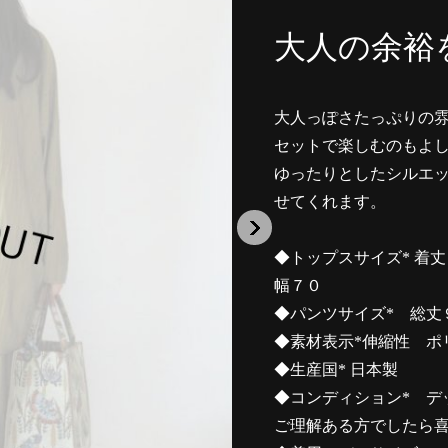
大人の余裕
大人っぽさたっぷりの
セットで楽しむのもよ
ゆったりとしたシルエ
せてくれます。
◆トップスサイズ* 着
幅７０
◆パンツサイズ* 総丈
◆素材表示*伸縮性 ポ
◆生産国* 日本製
◆コンディション* デ
ご理解ある方でしたら