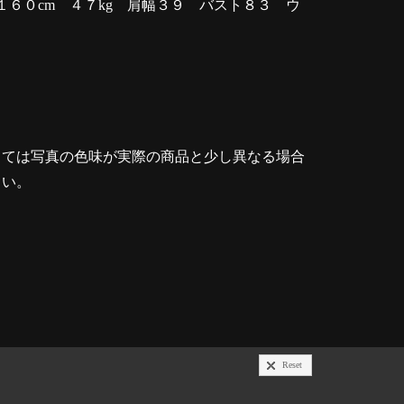
１６０cm ４７kg 肩幅３９ バスト８３ ウ
８
っては写真の色味が実際の商品と少し異なる場合
さい。
Reset