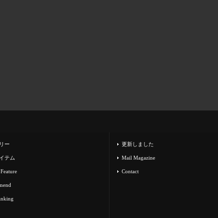
リー
更新しました
イテム
Mail Magazine
 Feature
Contact
mend
anking