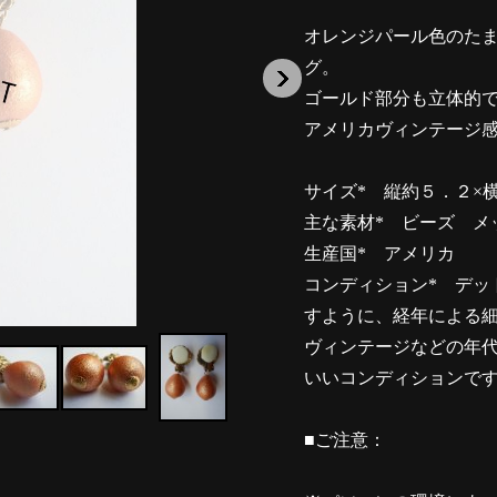
オレンジパール色のた
グ。
ゴールド部分も立体的
アメリカヴィンテージ
サイズ* 縦約５．２×
主な素材* ビーズ メ
生産国* アメリカ
コンディション* デッ
すように、経年による
ヴィンテージなどの年
いいコンディションで
■ご注意：