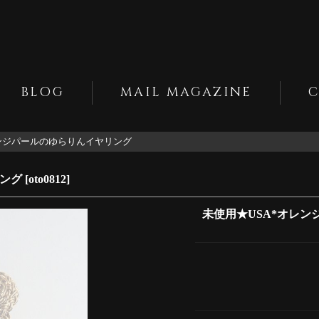
BLOG
MAIL MAGAZINE
レンジパールのゆらりんイヤリング
リング
[
oto0812
]
未使用★USA*オレ