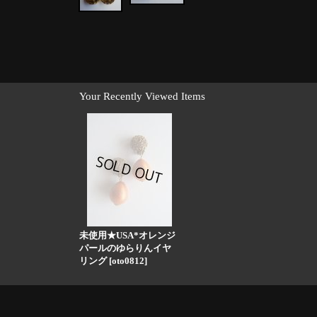
Your Recently Viewed Items
未使用★USA*オレンジ
パールのゆらりんイヤ
リング
[
oto0812
]