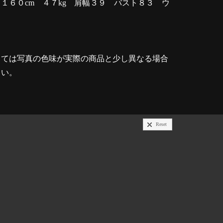
６０cm ４７kg 肩幅３９ バスト８３ ウ
８
っては写真の色味が実際の商品と少し異なる場合
さい。
Reset