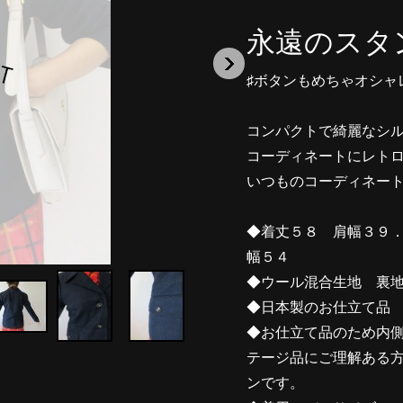
永遠のスタ
♯ボタンもめちゃオシャ
コンパクトで綺麗なシ
コーディネートにレト
いつものコーディネー
◆着丈５８ 肩幅３９
幅５４
◆ウール混合生地 裏
◆日本製のお仕立て品
◆お仕立て品のため内
テージ品にご理解ある
ンです。