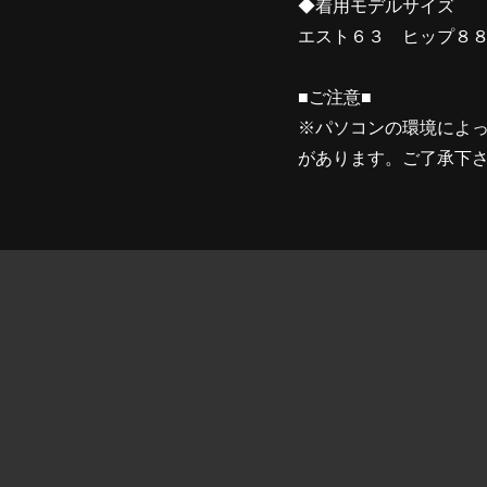
◆着用モデルサイズ １
エスト６３ ヒップ８
■ご注意■
※パソコンの環境によ
があります。ご了承下