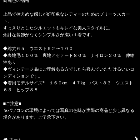
綺麗色の品格
上品で控えめな感じが好印象なレディーのためのプリーツスカー
ト。
すっきりとしたシルエットもキレイな美人スタイルに。
余計な装飾がなくシンプルさが潔い１着です。
◆総丈６５ ウエスト６２〜１００
◆表地毛１００％ 裏地アセテート８０％ ナイロン２０％ 伸縮
性あり
◆ヴィンテージ品にご理解ある方でしたら喜んでいただけるいいコ
ンディションです。
◆着用モデルサイズ* １６０cm ４７kg バスト８３ ウエスト
６３ ヒップ８８
■ご注意■
※パソコンの環境によっては写真の色味が実際の商品と少し異なる
場合があります。ご了承下さい。
ホーム