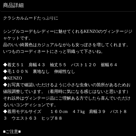
商品詳細
クラシカルムードたっぷりに
シンプルコーデもレディーに魅せてくれるKENZOのヴィンテージジ
ャケットです。
品のいい綺麗色はカジュアルながらも女っぽさを増してくれます。
いつものコーディネートにさっと羽織って下さいね。
◆着丈５１ 肩幅４３ 袖丈５５ バスト１２０ 裾幅６４
◆毛１００％ 裏地なし 伸縮性なし
◆KENZO
◆お写真で確認いただけるように小さな虫食いの箇所があるためお
値段調整しています。（着用時に気になる感じはないと思います）
それ以外はヴィンテージ品にご理解ある方でしたら喜んでいただけ
るいいコンディションです。
◆着用モデルサイズ １６０cm ４７kg 肩幅３９ バスト８
３ ウエスト６３ ヒップ８８
■ご注意■