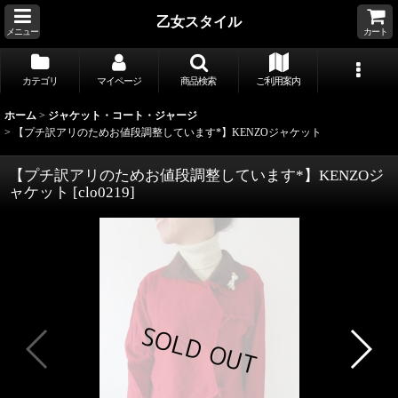
乙女スタイル
メニュー
カート
カテゴリ
マイページ
商品検索
ご利用案内
ホーム
>
ジャケット・コート・ジャージ
>
【プチ訳アリのためお値段調整しています*】KENZOジャケット
【プチ訳アリのためお値段調整しています*】KENZOジ
ャケット
[
clo0219
]