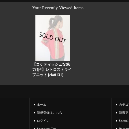
Your Recently Viewed Items
【コケティッシュな魅
力を*】レトロストライ
プニット
[
clo0131
]
ホーム
カテゴ
新規登録はこちら
新着ア
ログイン
Special
Shopping Cart
Recom