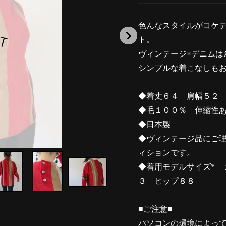
色んなスタイルがコケ
ト。
ヴィンテージ×デニムは
シンプルな着こなしも
◆着丈６４ 肩幅５２
◆毛１００％ 伸縮性
◆日本製
◆ヴィンテージ品にご
ィションです。
◆着用モデルサイズ* 
３ ヒップ８８
■ご注意■
パソコンの環境によっ