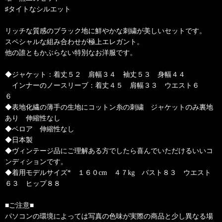
♯タイトなシルエット
リッチな質感のブラック地に鮮やかな刺繍が美しいセットです。
スペシャルな組み合わせが極上エレガント。
他の誰ともかぶらない特別なお洋服です。
◆ジャケット：着丈５２ 肩幅３４ 袖丈５３ 身幅４４
インナーのノースリーブ：着丈４５ 肩幅３３ ウエスト６
６
◆表地化繊の薄手の生地にコットン糸の刺繍 ジャケットのみ裏地
あり 伸縮性なし
◆ベロア 伸縮性なし
◆日本製
◆ヴィンテージ品にご理解ある方でしたら喜んでいただけるいいコ
ンディションです。
◆着用モデルサイズ* １６０cm ４７kg バスト８３ ウエスト
６３ ヒップ８８
■ご注意■
パソコンの環境によっては写真の色味が実際の商品と少し異なる場