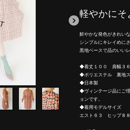
軽やかにそ
鮮やかな発色がきれい
シンプルにキレイめに
黒地ベースで品のいい
◆着丈１００ 肩幅３
◆ポリエステル 裏地
◆日本製
◆ヴィンテージ品にご
ョンです。
◆着用モデルサイズ １
エスト６３ ヒップ８