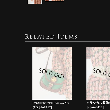
Related Items
Dead stock*FILAミニバッ
クラシカル装飾
グG
[
clo0417
]
ト
[
oto0417
]