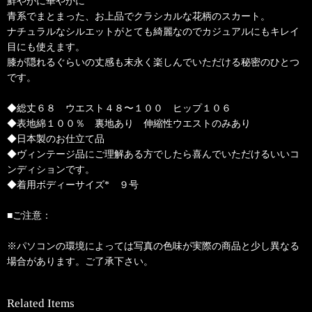
鮮やかに華やかに
青系でまとまった、お上品でクラシカルな花柄のスカート。
ナチュラルなシルエットがとても綺麗なのでカジュアルにもキレイ
目にも使えます。
膝が隠れるぐらいの丈感も末永く楽しんでいただける秘密のひとつ
です。
◆総丈６８ ウエスト４８〜１００ ヒップ１０６
◆表地綿１００％ 裏地あり 伸縮性ウエストのみあり
◆日本製のお仕立て品
◆ヴィンテージ品にご理解ある方でしたら喜んでいただけるいいコ
ンディションです。
◆着用ボディーサイズ* ９号
■ご注意：
※パソコンの環境によっては写真の色味が実際の商品と少し異なる
場合があります。ご了承下さい。
Related Items