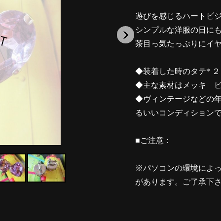
遊びを感じるハートビ
シンプルな洋服の日に
茶目っ気たっぷりにイ
◆装着した時のタテ* 
◆主な素材はメッキ 
◆ヴィンテージなどの
るいいコンディション
■ご注意：
※パソコンの環境によ
があります。ご了承下