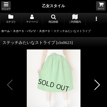
乙女スタイル
メニュー
カート
カテゴリ
マイページ
商品検索
ご利用案内
ホーム
>
スカート・パンツ
>
スカート
>
ステッチみたいなストライプ
ステッチみたいなストライプ
[
clo0623
]