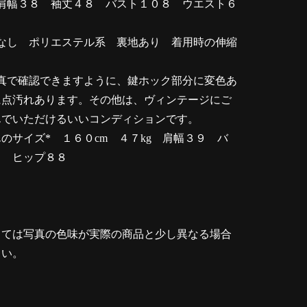
肩幅３８ 袖丈４８ バスト１０８ ウエスト６
なし ポリエステル系 裏地あり 着用時の伸縮
真で確認できますように、鍵ホック部分に変色あ
に点汚れあります。その他は、ヴィンテージにご
んでいただけるいいコンディションです。
のサイズ* １６０cm ４７kg 肩幅３９ バ
３ ヒップ８８
っては写真の色味が実際の商品と少し異なる場合
さい。