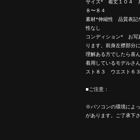
サイズ* 着丈１０４ 
８〜８４
素材*伸縮性 品質表記
性なし
コンディション* お写
ります。前身左襟部分
理解ある方でしたら喜
着用しているモデルさん
スト８３ ウエスト６
■ご注意：
※パソコンの環境によ
があります。ご了承下