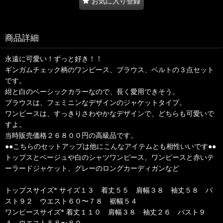
お気に入り登録
商品詳細
永遠に可愛い！ずっと好き！！
ギンガムチェック柄のワンピース、ブラウス、ベルトの３点セット
です。
紺と白のベーシックカラーなので、長く愛用できそう。
ブラウスは、フェミニンなデザインのジャケットタイプ。
ワンピースは、すっきりさわやかなデザインで、どちらも可愛いで
すよ。
当時販売価格２６８００円の高級品です。
●●こちらのセットアップは他にこんなアイテムとも相性いいです●●
トップスとベージュや白のシャツワンピース、ワンピースと赤いテ
ーラードジャケット、グレーのロングカーディガンなど
トップスサイズ* サイズ１３ 着丈５５ 肩幅３８ 袖丈５８ バ
スト９２ ウエスト６０〜７８ 裾幅５４
ワンピースサイズ* 着丈１１０ 肩幅３８ 袖丈２６ バスト９
４ ウエスト５８〜８０