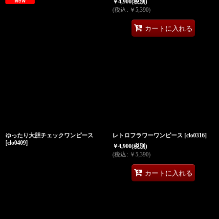
￥
4,900
(税別)
(
税込
:
￥
5,390
)
カートに入れる
ゆったり大胆チェックワンピース
レトロフラワーワンピース
[
clo0316
]
[
clo0409
]
￥
4,900
(税別)
(
税込
:
￥
5,390
)
カートに入れる