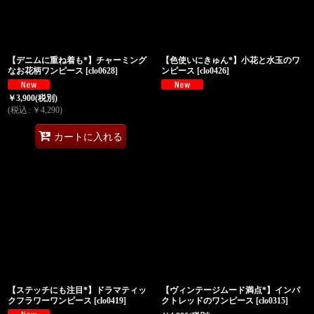
【デニムに重ね着も*】チャーミング
【色使いにきゅん*】小花と水玉のワ
なお花柄ワンピース
[
clo0628
]
ンピース
[
clo0426
]
￥
3,900
(税別)
(
税込
:
￥
4,290
)
カートに入れる
【ステッチにも注目*】ドラマティッ
【ヴィンテージムード満点*】インパ
クフラワーワンピース
[
clo0419
]
クトレッドのワンピース
[
clo0315
]