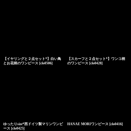
【イヤリングと２点セット*】白い鳥
【スカーフと２点セット*】ワンコ柄
とお花柄のワンピース
[
clo0506
]
のワンピース
[
clo0428
]
ゆったりsize*西ドイツ製マリンワンピ
HANAE MORIワンピース
[
clo0416
]
ース
[
clo0425
]