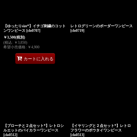
【ゆったりsize*】イチゴ刺繍のコット
レトログリーンのボーダーワンピース
ンワンピース
[
clo0707
]
[
clo0719
]
￥
3,500
(税別)
(
税込
:
￥
3,850
)
希望小売価格
:
￥
4,900
カートに入れる
【ブローチと２点セット*】レトロシ
【イヤリングと２点セット*】レトロ
ルエットのバイカラーワンピース
フラワーのボウタイワンピース
[
clo0512
]
[
clo0513
]