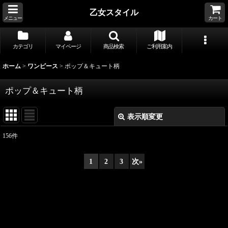
乙女スタイル
メニュー
カート
カテゴリ
マイページ
商品検索
ご利用案内
ホーム
>
ワンピース
>
ポップ＆キュート柄
ポップ＆キュート柄
表示順変更
閉じる
156
件
表示数
:
1
2
3
次
»
並び順
:
絞り込む