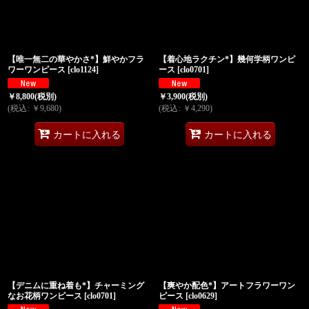
【唯一無二の華やかさ*】鮮やかフラ
【着心地ラクチン*】幾何学柄ワンピ
ワーワンピース
[
clo1124
]
ース
[
clo0701
]
￥
8,800
(税別)
￥
3,900
(税別)
(
税込
:
￥
9,680
)
(
税込
:
￥
4,290
)
カートに入れる
カートに入れる
【デニムに重ね着も*】チャーミング
【爽やか配色*】アートフラワーワン
なお花柄ワンピース
[
clo0701
]
ピース
[
clo0629
]