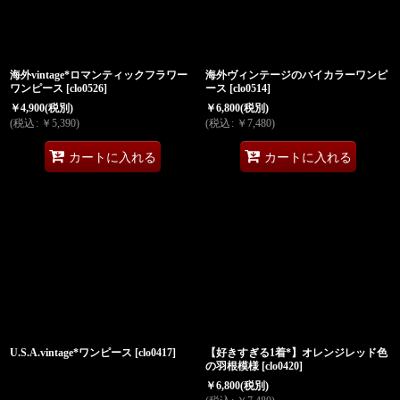
海外vintage*ロマンティックフラワー
海外ヴィンテージのバイカラーワンピ
ワンピース
[
clo0526
]
ース
[
clo0514
]
￥
4,900
(税別)
￥
6,800
(税別)
(
税込
:
￥
5,390
)
(
税込
:
￥
7,480
)
カートに入れる
カートに入れる
U.S.A.vintage*ワンピース
[
clo0417
]
【好きすぎる1着*】オレンジレッド色
の羽根模様
[
clo0420
]
￥
6,800
(税別)