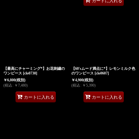
カートに入れる
【最高にチャーミング*】お花刺繍の
【60'sムード満点に*】レモンミルク色
ワンピース
[
clo0730
]
のワンピース
[
clo0607
]
￥
6,800
(税別)
￥
4,900
(税別)
(
税込
:
￥
7,480
)
(
税込
:
￥
5,390
)
カートに入れる
カートに入れる