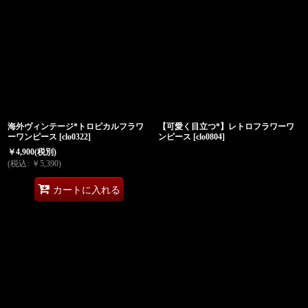
海外ヴィンテージ*トロピカルフラワ
【可愛く目立つ*】レトロフラワーワ
ーワンピース
[
clo0322
]
ンピース
[
clo0804
]
￥
4,900
(税別)
(
税込
:
￥
5,390
)
カートに入れる