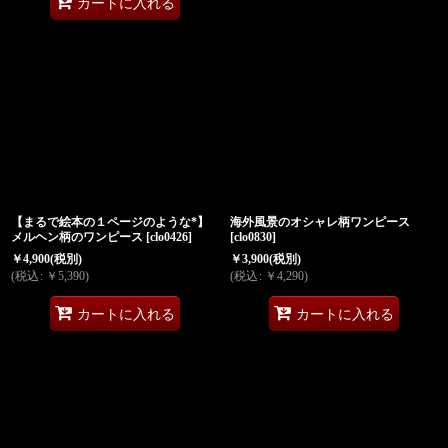
カートに入れる
【まるで絵本の１ページのような*】
海外風景のオシャレ柄ワンピース
メルヘン柄のワンピース
[
clo0426
]
[
clo0830
]
￥
4,900
(税別)
￥
3,900
(税別)
(
税込
:
￥
5,390
)
(
税込
:
￥
4,290
)
カートに入れる
カートに入れる