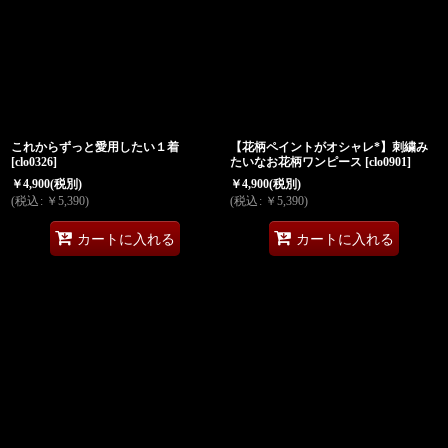
これからずっと愛用したい１着
【花柄ペイントがオシャレ*】刺繍み
[
clo0326
]
たいなお花柄ワンピース
[
clo0901
]
￥
4,900
(税別)
￥
4,900
(税別)
(
税込
:
￥
5,390
)
(
税込
:
￥
5,390
)
カートに入れる
カートに入れる