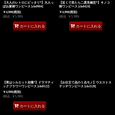
【大人のレトロにピッタリ*】大人っ
【近くで見たら二度見確定*】キノコ
ぽお家柄ワンピース
[
clo0904
]
柄ワンピース
[
clo0424
]
￥
4,900
(税別)
￥
4,900
(税別)
(
税込
:
￥
5,390
)
(
税込
:
￥
5,390
)
カートに入れる
カートに入れる
【実はシルエット自慢*】ドラマティ
【お仕立て品の１点モノ】ウエストス
ックフラワーワンピース
[
clo0122
]
テッチワンピース
[
clo1128
]
￥
4,900
(税別)
(
税込
:
￥
5,390
)
カートに入れる