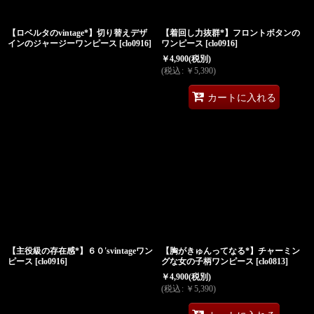
【ロベルタのvintage*】切り替えデザ
【着回し力抜群*】フロントボタンの
インのジャージーワンピース
[
clo0916
]
ワンピース
[
clo0916
]
￥
4,900
(税別)
(
税込
:
￥
5,390
)
カートに入れる
【主役級の存在感*】６０'svintageワン
【胸がきゅんってなる*】チャーミン
ピース
[
clo0916
]
グな女の子柄ワンピース
[
clo0813
]
￥
4,900
(税別)
(
税込
:
￥
5,390
)