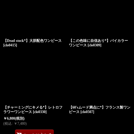
【Dead stock*】大胆配色ワンピース
【この色味に自信あり*】バイカラー
[
clo0415
]
ワンピース
[
clo0309
]
【チャーミングにキメる*】レトロフ
【60'sムード満点に*】フランス製ワン
ラワーワンピース
[
clo0330
]
ピース
[
clo0507
]
￥
6,800
(税別)
(
税込
:
￥
7,480
)