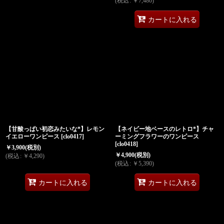
(
税込
:
￥
7,480
)
カートに入れる
【甘酸っぱい初恋みたいな*】レモン
【ネイビー地ベースのレトロ*】チャ
イエローワンピース
[
clo0417
]
ーミングフラワーのワンピース
[
clo0418
]
￥
3,900
(税別)
￥
4,900
(税別)
(
税込
:
￥
4,290
)
(
税込
:
￥
5,390
)
カートに入れる
カートに入れる