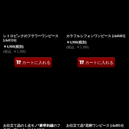
レトロピンクのフラワーワンピース
カラフルシフォンワンピース
[
clo0403
]
[
clo0316
]
￥
4,900
(税別)
￥
4,900
(税別)
(
税込
:
￥
5,390
)
(
税込
:
￥
5,390
)
カートに入れる
カートに入れる
お仕立て品の１点モノ*豪華刺繍のフ
お仕立て品*花柄ワンピース
[
clo0814
]