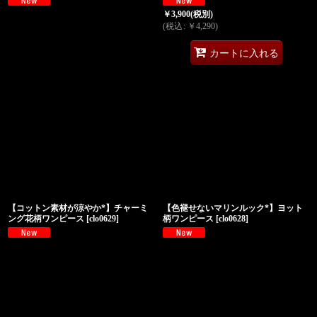
￥
3,900
(税別)
(
税込
:
￥
4,290
)
カートに入れる
【コットン素材が涼やか*】チャーミ
【色褪せないマリンルック*】ヨット
ング花柄ワンピース
[
clo0629
]
柄ワンピース
[
clo0628
]