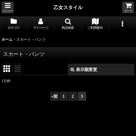
乙女スタイル
メニュー
カート
カテゴリ
マイページ
商品検索
ご利用案内
ホーム
>
スカート・パンツ
スカート・パンツ
表示順変更
閉じる
135
件
サブカテゴリ
:
«
前
1
2
3
表示数
:
並び順
: