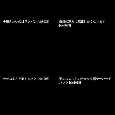
今履きたいのはラクパン
[
clo0623
]
自然の恵みに感謝したくなります
[
clo0623
]
カッコよさと楽ちんさと
[
clo1005
]
美シルエットのチェック柄テーパード
パンツ
[
clo1018
]