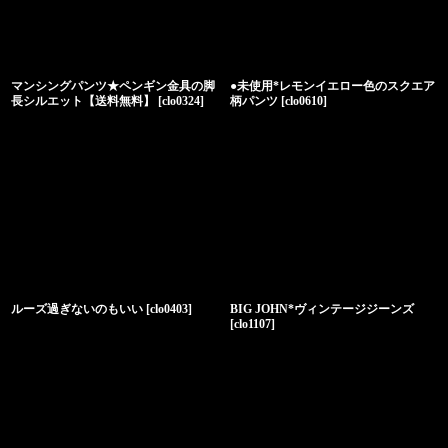
絞り込む
マンシングパンツ★ペンギン金具の脚
●未使用*レモンイエロー色のスクエア
長シルエット【送料無料】
[
clo0324
]
柄パンツ
[
clo0610
]
ルーズ過ぎないのもいい
[
clo0403
]
BIG JOHN*ヴィンテージジーンズ
[
clo1107
]