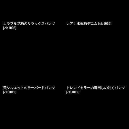
カラフル花柄のリラックスパンツ
レア！水玉柄デニム
[
clo1019
]
[
clo1008
]
美シルエットのテーパードパンツ
トレンドカラーの着回しの効くパンツ
[
clo1019
]
[
clo1019
]