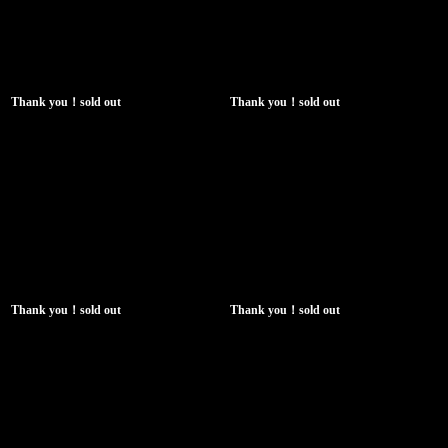
Thank you！sold out
Thank you！sold out
Thank you！sold out
Thank you！sold out