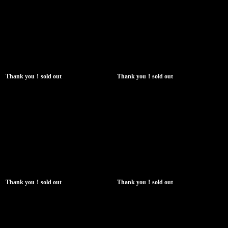
Thank you！sold out
Thank you！sold out
Thank you！sold out
Thank you！sold out