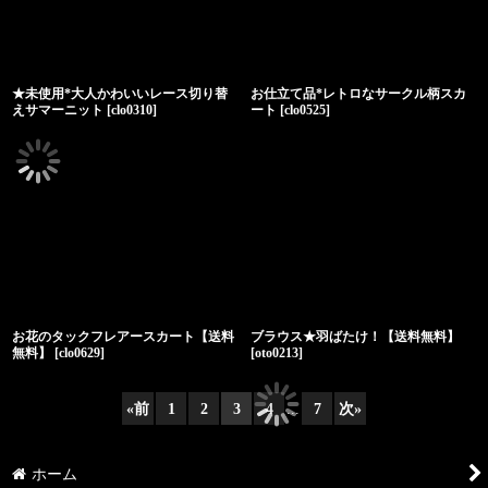
★未使用*大人かわいいレース切り替
お仕立て品*レトロなサークル柄スカ
えサマーニット
[
clo0310
]
ート
[
clo0525
]
お花のタックフレアースカート【送料
ブラウス★羽ばたけ！【送料無料】
無料】
[
clo0629
]
[
oto0213
]
«
前
1
2
3
4
...
7
次
»
ホーム