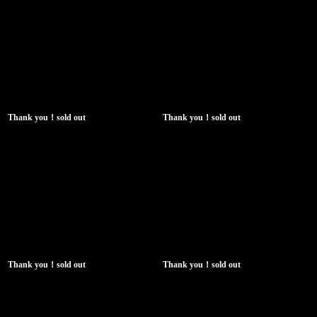
Thank you！sold out
Thank you！sold out
Thank you！sold out
Thank you！sold out