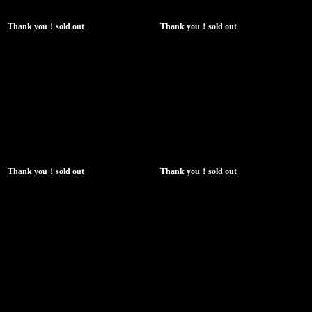
Thank you！sold out
Thank you！sold out
Thank you！sold out
Thank you！sold out