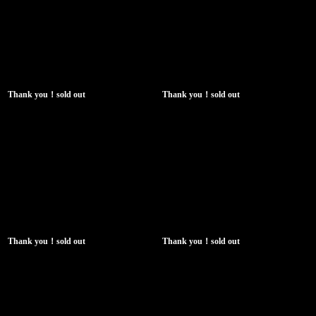
Thank you！sold out
Thank you！sold out
Thank you！sold out
Thank you！sold out