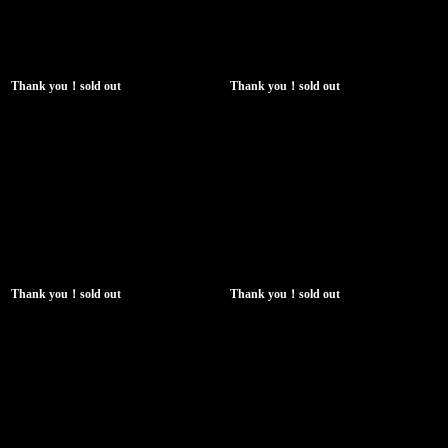
Thank you！sold out
Thank you！sold out
Thank you！sold out
Thank you！sold out