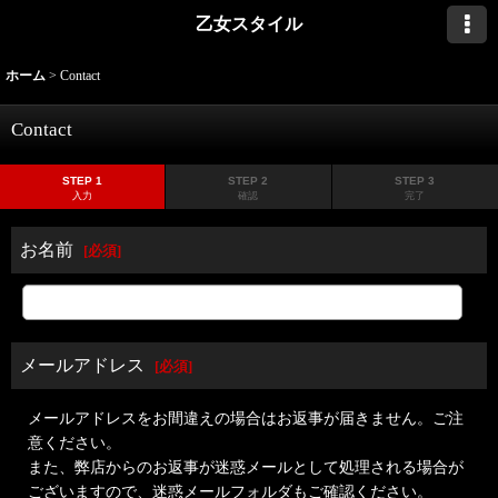
乙女スタイル
ホーム
>
Contact
Contact
STEP 1
STEP 2
STEP 3
入力
確認
完了
お名前
[
必須
]
メールアドレス
[
必須
]
メールアドレスをお間違えの場合はお返事が届きません。ご注
意ください。
また、弊店からのお返事が迷惑メールとして処理される場合が
ございますので、迷惑メールフォルダもご確認ください。