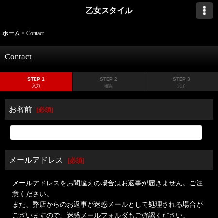
乙女スタイル
ホーム
>
Contact
Contact
STEP 1
STEP 2
STEP 3
入力
確認
完了
お名前
[
必須
]
メールアドレス
[
必須
]
メールアドレスをお間違えの場合はお返事が届きません。ご注
意ください。
また、弊店からのお返事が迷惑メールとして処理される場合が
ございますので、迷惑メールフォルダもご確認ください。