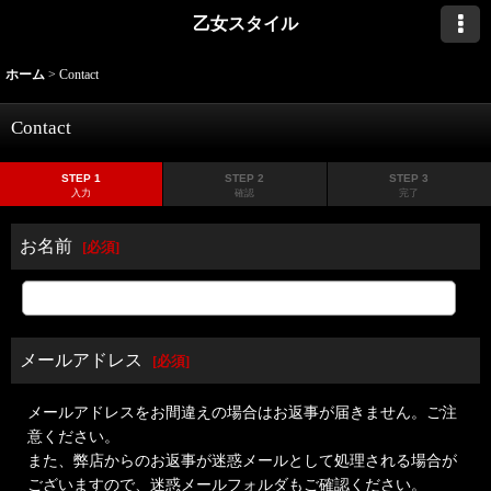
乙女スタイル
ホーム
>
Contact
Contact
STEP 1
STEP 2
STEP 3
入力
確認
完了
お名前
[
必須
]
メールアドレス
[
必須
]
メールアドレスをお間違えの場合はお返事が届きません。ご注
意ください。
また、弊店からのお返事が迷惑メールとして処理される場合が
ございますので、迷惑メールフォルダもご確認ください。