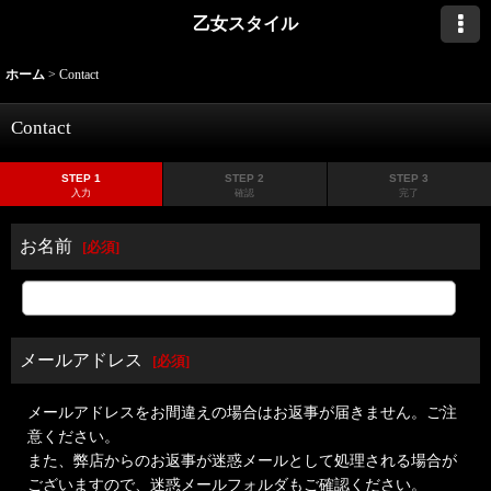
乙女スタイル
ホーム
>
Contact
Contact
STEP 1
STEP 2
STEP 3
入力
確認
完了
お名前
[
必須
]
メールアドレス
[
必須
]
メールアドレスをお間違えの場合はお返事が届きません。ご注
意ください。
また、弊店からのお返事が迷惑メールとして処理される場合が
ございますので、迷惑メールフォルダもご確認ください。