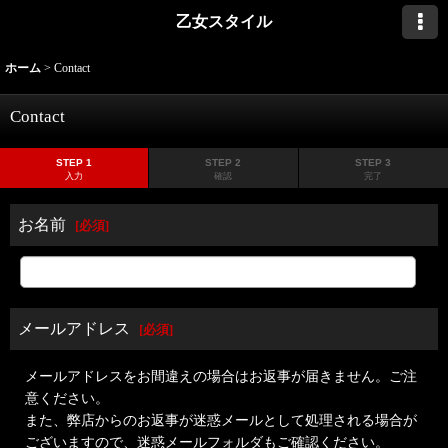
乙女スタイル
ホーム
>
Contact
Contact
STEP 1
STEP 2
STEP 3
入力
確認
完了
お名前
[
必須
]
メールアドレス
[
必須
]
メールアドレスをお間違えの場合はお返事が届きません。ご注
意ください。
また、弊店からのお返事が迷惑メールとして処理される場合が
ございますので、迷惑メールフォルダもご確認ください。