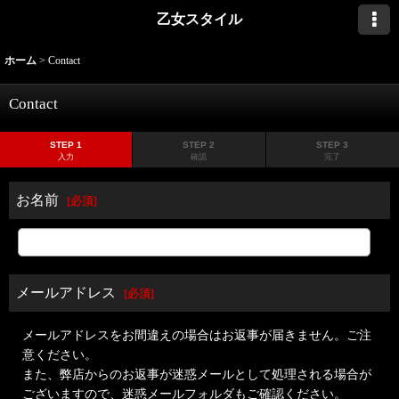
乙女スタイル
ホーム
>
Contact
Contact
STEP 1
STEP 2
STEP 3
入力
確認
完了
お名前
[
必須
]
メールアドレス
[
必須
]
メールアドレスをお間違えの場合はお返事が届きません。ご注
意ください。
また、弊店からのお返事が迷惑メールとして処理される場合が
ございますので、迷惑メールフォルダもご確認ください。