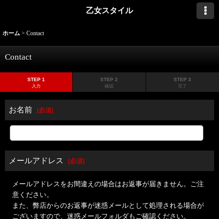
乙女スタイル
ホーム
>
Contact
Contact
STEP 1
STEP 2
STEP 3
入力
確認
完了
お名前
[
必須
]
メールアドレス
[
必須
]
メールアドレスをお間違えの場合はお返事が届きません。ご注
意ください。
また、弊店からのお返事が迷惑メールとして処理される場合が
ございますので、迷惑メールフォルダもご確認ください。