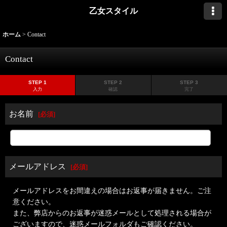
乙女スタイル
ホーム
>
Contact
Contact
STEP 1
STEP 2
STEP 3
入力
確認
完了
お名前
[
必須
]
メールアドレス
[
必須
]
メールアドレスをお間違えの場合はお返事が届きません。ご注
意ください。
また、弊店からのお返事が迷惑メールとして処理される場合が
ございますので、迷惑メールフォルダもご確認ください。