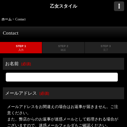
乙女スタイル
ホーム
>
Contact
Contact
STEP 1
STEP 2
STEP 3
入力
確認
完了
お名前
[
必須
]
メールアドレス
[
必須
]
メールアドレスをお間違えの場合はお返事が届きません。ご注
意ください。
また、弊店からのお返事が迷惑メールとして処理される場合が
ございますので、迷惑メールフォルダもご確認ください。